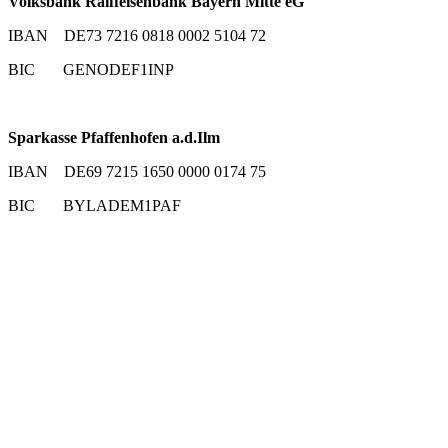
Volksbank Raiffeisenbank Bayern Mitte eG
IBAN DE73 7216 0818 0002 5104 72
BIC GENODEF1INP
Sparkasse Pfaffenhofen a.d.Ilm
IBAN DE69 7215 1650 0000 0174 75
BIC BYLADEM1PAF