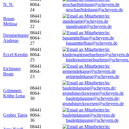
N. N.
8064-
24
geschaeftsleitung@scheyern.de
08441
Braun
8064-
Melissa
22
standesamt@scheyern.de
08441
Demmelmeier
8064-
Andreas
27
bauamttiefbau@scheyern.de
08441
Eccel Kerstin
8064-
25
kindergartengebuehren@scheyern
08441
Eichinger
8064-
Beate
23
gemeindekasse@scheyern.de
08441
Grimmert-
8064-
Köthe Lena
30
bauleitplanung@scheyern.de;
grundstueckswesen@scheyern.de
08441
Gruber Tanja
8064-
36
bauleitplanung@scheyern.de
08441