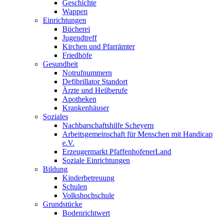
Geschichte
Wappen
Einrichtungen
Bücherei
Jugendtreff
Kirchen und Pfarrämter
Friedhöfe
Gesundheit
Notrufnummern
Defibrillator Standort
Ärzte und Heilberufe
Apotheken
Krankenhäuser
Soziales
Nachbarschaftshilfe Scheyern
Arbeitsgemeinschaft für Menschen mit Handicap
e.V.
Erzeugermarkt PfaffenhofenerLand
Soziale Einrichtungen
Bildung
Kinderbetreuung
Schulen
Volkshochschule
Grundstücke
Bodenrichtwert