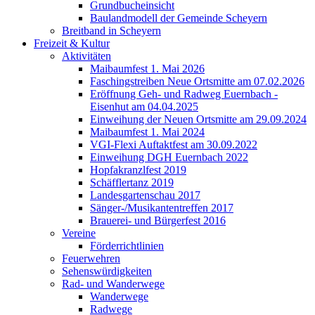
Grundbucheinsicht
Baulandmodell der Gemeinde Scheyern
Breitband in Scheyern
Freizeit & Kultur
Aktivitäten
Maibaumfest 1. Mai 2026
Faschingstreiben Neue Ortsmitte am 07.02.2026
Eröffnung Geh- und Radweg Euernbach -
Eisenhut am 04.04.2025
Einweihung der Neuen Ortsmitte am 29.09.2024
Maibaumfest 1. Mai 2024
VGI-Flexi Auftaktfest am 30.09.2022
Einweihung DGH Euernbach 2022
Hopfakranzlfest 2019
Schäfflertanz 2019
Landesgartenschau 2017
Sänger-/Musikantentreffen 2017
Brauerei- und Bürgerfest 2016
Vereine
Förderrichtlinien
Feuerwehren
Sehenswürdigkeiten
Rad- und Wanderwege
Wanderwege
Radwege