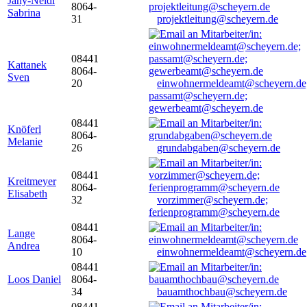
Jany-Neidl
8064-
Sabrina
31
projektleitung@scheyern.de
08441
Kattanek
8064-
Sven
20
einwohnermeldeamt@scheyern.de
passamt@scheyern.de;
gewerbeamt@scheyern.de
08441
Knöferl
8064-
Melanie
26
grundabgaben@scheyern.de
08441
Kreitmeyer
8064-
Elisabeth
32
vorzimmer@scheyern.de;
ferienprogramm@scheyern.de
08441
Lange
8064-
Andrea
10
einwohnermeldeamt@scheyern.de
08441
Loos Daniel
8064-
34
bauamthochbau@scheyern.de
08441