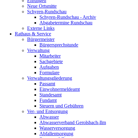
Ehrungen
Neue Ortsmitte
Schyren-Rundschau
Schyren-Rundschau - Archiv
Abgabetermine Rundschau
Externe Links
Rathaus & Service
Bürgermeister
Bürgersprechstunde
Verwaltung
Mitarbeiter
Sachgebiete
Aufgaben
Formulare
Verwaltungsgliederung
Passamt
Einwohnermeldeamt
Standesamt
Fundamt
Steuern und Gebühren
Ver- und Entsorgung
Abwasser
Abwasserverband Gerolsbach-Ilm
Wasserversorgung
Abfallentsorgung