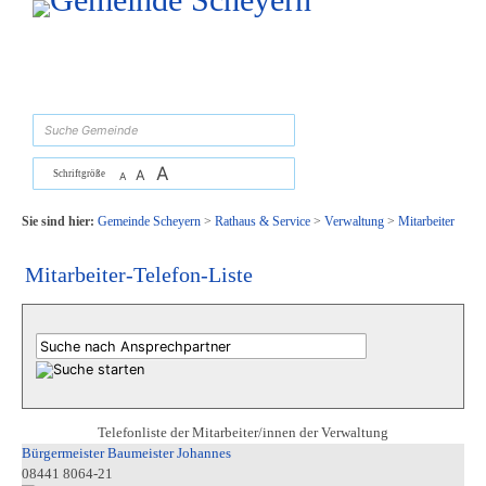
Zum Inhalt
,
zur Navigation
oder
zur Startseite
springen.
suchen
A
A
Schriftgröße
A
Sie sind hier:
Gemeinde Scheyern
>
Rathaus & Service
>
Verwaltung
>
Mitarbeiter
Mitarbeiter-Telefon-Liste
Telefonliste der Mitarbeiter/innen der Verwaltung
Bürgermeister Baumeister Johannes
08441 8064-21