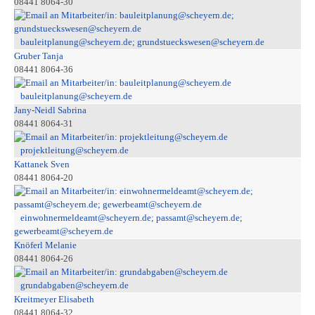
08441 8064-30
bauleitplanung@scheyern.de; grundstueckswesen@scheyern.de
Gruber Tanja
08441 8064-36
bauleitplanung@scheyern.de
Jany-Neidl Sabrina
08441 8064-31
projektleitung@scheyern.de
Kattanek Sven
08441 8064-20
einwohnermeldeamt@scheyern.de; passamt@scheyern.de;
gewerbeamt@scheyern.de
Knöferl Melanie
08441 8064-26
grundabgaben@scheyern.de
Kreitmeyer Elisabeth
08441 8064-32