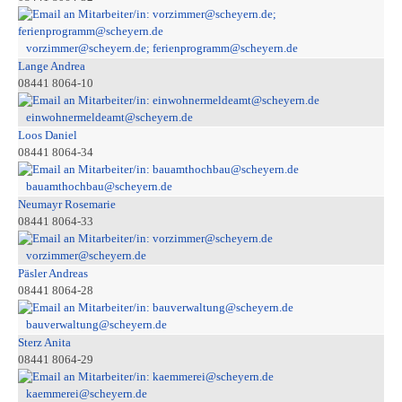
vorzimmer@scheyern.de; ferienprogramm@scheyern.de
Lange Andrea
08441 8064-10
einwohnermeldeamt@scheyern.de
Loos Daniel
08441 8064-34
bauamthochbau@scheyern.de
Neumayr Rosemarie
08441 8064-33
vorzimmer@scheyern.de
Päsler Andreas
08441 8064-28
bauverwaltung@scheyern.de
Sterz Anita
08441 8064-29
kaemmerei@scheyern.de