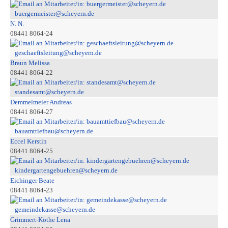
buergermeister@scheyern.de
N. N.
08441 8064-24
geschaeftsleitung@scheyern.de
Braun Melissa
08441 8064-22
standesamt@scheyern.de
Demmelmeier Andreas
08441 8064-27
bauamttiefbau@scheyern.de
Eccel Kerstin
08441 8064-25
kindergartengebuehren@scheyern.de
Eichinger Beate
08441 8064-23
gemeindekasse@scheyern.de
Grimmert-Köthe Lena