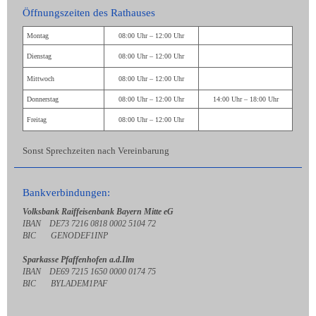
Öffnungszeiten des Rathauses
Montag
08:00 Uhr – 12:00 Uhr
Dienstag
08:00 Uhr – 12:00 Uhr
Mittwoch
08:00 Uhr – 12:00 Uhr
Donnerstag
08:00 Uhr – 12:00 Uhr
14:00 Uhr – 18:00 Uhr
Freitag
08:00 Uhr – 12:00 Uhr
Sonst Sprechzeiten nach Vereinbarung
Bankverbindungen:
Volksbank Raiffeisenbank Bayern Mitte eG
IBAN DE73 7216 0818 0002 5104 72
BIC GENODEF1INP
Sparkasse Pfaffenhofen a.d.Ilm
IBAN DE69 7215 1650 0000 0174 75
BIC BYLADEM1PAF