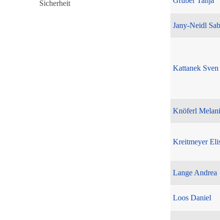
Gruber Tanja
Jany-Neidl Sab
Kattanek Sven
Knöferl Melan
Kreitmeyer Eli
Lange Andrea
Loos Daniel