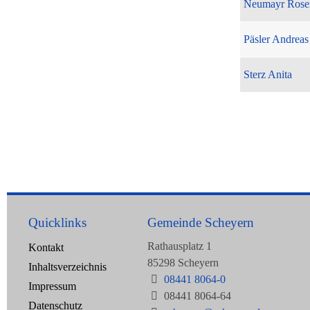
Neumayr Rose
Päsler Andreas
Sterz Anita
Quicklinks
Gemeinde Scheyern
Rathausplatz 1
Kontakt
85298 Scheyern
Inhaltsverzeichnis
08441 8064-0
Impressum
08441 8064-64
Datenschutz