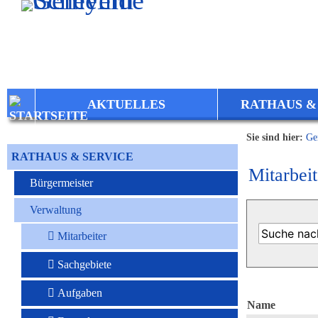
Zum Inhalt
,
zur Navigation
oder
zur Startseite
springen.
AKTUELLES
RATHAUS &
Sie sind hier:
Ge
RATHAUS & SERVICE
Mitarbeit
Bürgermeister
Verwaltung
Mitarbeiter
Sachgebiete
Aufgaben
Name