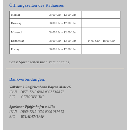
Öffnungszeiten des Rathauses
Montag
08:00 Uhr – 12:00 Uhr
Dienstag
08:00 Uhr – 12:00 Uhr
Mittwoch
08:00 Uhr – 12:00 Uhr
Donnerstag
08:00 Uhr – 12:00 Uhr
14:00 Uhr – 18:00 Uhr
Freitag
08:00 Uhr – 12:00 Uhr
Sonst Sprechzeiten nach Vereinbarung
Bankverbindungen:
Volksbank Raiffeisenbank Bayern Mitte eG
IBAN DE73 7216 0818 0002 5104 72
BIC GENODEF1INP
Sparkasse Pfaffenhofen a.d.Ilm
IBAN DE69 7215 1650 0000 0174 75
BIC BYLADEM1PAF