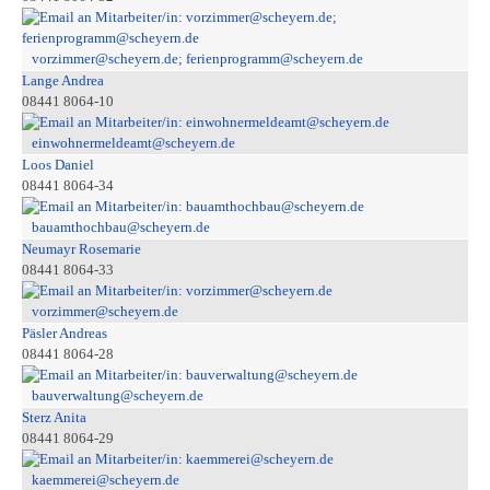
vorzimmer@scheyern.de; ferienprogramm@scheyern.de
Lange Andrea
08441 8064-10
einwohnermeldeamt@scheyern.de
Loos Daniel
08441 8064-34
bauamthochbau@scheyern.de
Neumayr Rosemarie
08441 8064-33
vorzimmer@scheyern.de
Päsler Andreas
08441 8064-28
bauverwaltung@scheyern.de
Sterz Anita
08441 8064-29
kaemmerei@scheyern.de