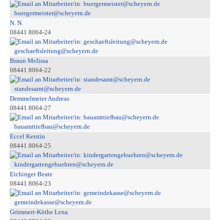
buergermeister@scheyern.de
N. N.
08441 8064-24
geschaeftsleitung@scheyern.de
Braun Melissa
08441 8064-22
standesamt@scheyern.de
Demmelmeier Andreas
08441 8064-27
bauamttiefbau@scheyern.de
Eccel Kerstin
08441 8064-25
kindergartengebuehren@scheyern.de
Eichinger Beate
08441 8064-23
gemeindekasse@scheyern.de
Grimmert-Köthe Lena