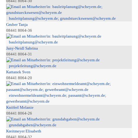
08441 8064-30
bauleitplanung@scheyern.de; grundstueckswesen@scheyern.de
Gruber Tanja
08441 8064-36
bauleitplanung@scheyern.de
Jany-Neidl Sabrina
08441 8064-31
projektleitung@scheyern.de
Kattanek Sven
08441 8064-20
einwohnermeldeamt@scheyern.de; passamt@scheyern.de;
gewerbeamt@scheyern.de
Knöferl Melanie
08441 8064-26
grundabgaben@scheyern.de
Kreitmeyer Elisabeth
08441 8064-32