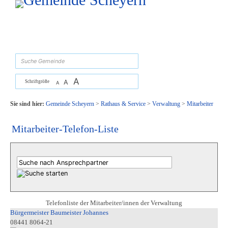
Zum Inhalt
,
zur Navigation
oder
zur Startseite
springen.
suchen
A
A
Schriftgröße
A
Sie sind hier:
Gemeinde Scheyern
>
Rathaus & Service
>
Verwaltung
>
Mitarbeiter
Mitarbeiter-Telefon-Liste
Telefonliste der Mitarbeiter/innen der Verwaltung
Bürgermeister Baumeister Johannes
08441 8064-21