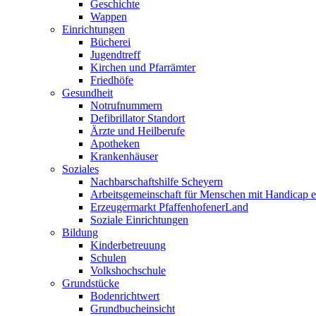
Geschichte
Wappen
Einrichtungen
Bücherei
Jugendtreff
Kirchen und Pfarrämter
Friedhöfe
Gesundheit
Notrufnummern
Defibrillator Standort
Ärzte und Heilberufe
Apotheken
Krankenhäuser
Soziales
Nachbarschaftshilfe Scheyern
Arbeitsgemeinschaft für Menschen mit Handicap e
Erzeugermarkt PfaffenhofenerLand
Soziale Einrichtungen
Bildung
Kinderbetreuung
Schulen
Volkshochschule
Grundstücke
Bodenrichtwert
Grundbucheinsicht