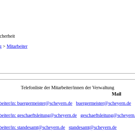
g
>
Mitarbeiter
Telefonliste der Mitarbeiter/innen der Verwaltung
Mail
buergermeister@scheyern.de
geschaeftsleitung@scheyern
standesamt@scheyern.de