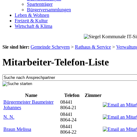
Spartenträger
Bürgerversammlungen
Leben & Wohnen
Freizeit & Kultur
Wirtschaft & Klima
Sie sind hier:
Gemeinde Scheyern
>
Rathaus & Service
>
Verwaltun
Mitarbeiter-Telefon-Liste
Name
Telefon
Zimmer
Bürgermeister Baumeister
08441
Johannes
8064-21
08441
N. N.
8064-24
08441
Braun Melissa
8064-22