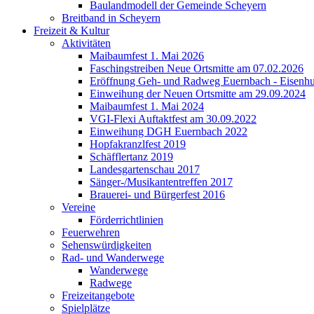
Baulandmodell der Gemeinde Scheyern
Breitband in Scheyern
Freizeit & Kultur
Aktivitäten
Maibaumfest 1. Mai 2026
Faschingstreiben Neue Ortsmitte am 07.02.2026
Eröffnung Geh- und Radweg Euernbach - Eisenhu
Einweihung der Neuen Ortsmitte am 29.09.2024
Maibaumfest 1. Mai 2024
VGI-Flexi Auftaktfest am 30.09.2022
Einweihung DGH Euernbach 2022
Hopfakranzlfest 2019
Schäfflertanz 2019
Landesgartenschau 2017
Sänger-/Musikantentreffen 2017
Brauerei- und Bürgerfest 2016
Vereine
Förderrichtlinien
Feuerwehren
Sehenswürdigkeiten
Rad- und Wanderwege
Wanderwege
Radwege
Freizeitangebote
Spielplätze