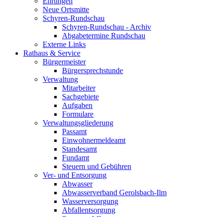
Ehrungen
Neue Ortsmitte
Schyren-Rundschau
Schyren-Rundschau - Archiv
Abgabetermine Rundschau
Externe Links
Rathaus & Service
Bürgermeister
Bürgersprechstunde
Verwaltung
Mitarbeiter
Sachgebiete
Aufgaben
Formulare
Verwaltungsgliederung
Passamt
Einwohnermeldeamt
Standesamt
Fundamt
Steuern und Gebühren
Ver- und Entsorgung
Abwasser
Abwasserverband Gerolsbach-Ilm
Wasserversorgung
Abfallentsorgung