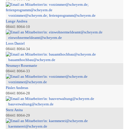
vorzimmer@scheyern.de; ferienprogramm@scheyern.de
Lange Andrea
08441 8064-10
einwohnermeldeamt@scheyern.de
Loos Daniel
08441 8064-34
bauamthochbau@scheyern.de
Neumayr Rosemarie
08441 8064-33
vorzimmer@scheyern.de
Päsler Andreas
08441 8064-28
bauverwaltung@scheyern.de
Sterz Anita
08441 8064-29
kaemmerei@scheyern.de