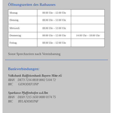
Öffnungszeiten des Rathauses
Montag
08:00 Uhr – 12:00 Uhr
Dienstag
08:00 Uhr – 12:00 Uhr
Mittwoch
08:00 Uhr – 12:00 Uhr
Donnerstag
08:00 Uhr – 12:00 Uhr
14:00 Uhr – 18:00 Uhr
Freitag
08:00 Uhr – 12:00 Uhr
Sonst Sprechzeiten nach Vereinbarung
Bankverbindungen:
Volksbank Raiffeisenbank Bayern Mitte eG
IBAN DE73 7216 0818 0002 5104 72
BIC GENODEF1INP
Sparkasse Pfaffenhofen a.d.Ilm
IBAN DE69 7215 1650 0000 0174 75
BIC BYLADEM1PAF