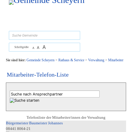
Zum Inhalt
,
zur Navigation
oder
zur Startseite
springen.
suchen
A
A
Schriftgröße
A
Sie sind hier:
Gemeinde Scheyern
>
Rathaus & Service
>
Verwaltung
>
Mitarbeiter
Mitarbeiter-Telefon-Liste
Telefonliste der Mitarbeiter/innen der Verwaltung
Bürgermeister Baumeister Johannes
08441 8064-21