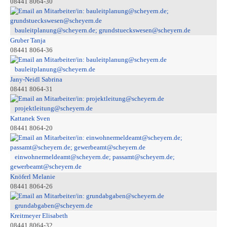
08441 8064-30
bauleitplanung@scheyern.de; grundstueckswesen@scheyern.de
Gruber Tanja
08441 8064-36
bauleitplanung@scheyern.de
Jany-Neidl Sabrina
08441 8064-31
projektleitung@scheyern.de
Kattanek Sven
08441 8064-20
einwohnermeldeamt@scheyern.de; passamt@scheyern.de;
gewerbeamt@scheyern.de
Knöferl Melanie
08441 8064-26
grundabgaben@scheyern.de
Kreitmeyer Elisabeth
08441 8064-32