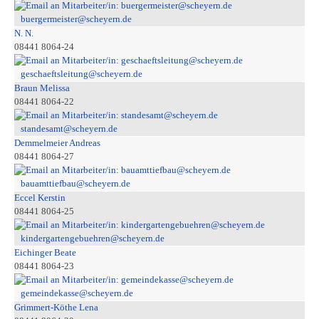
buergermeister@scheyern.de
N. N.
08441 8064-24
geschaeftsleitung@scheyern.de
Braun Melissa
08441 8064-22
standesamt@scheyern.de
Demmelmeier Andreas
08441 8064-27
bauamttiefbau@scheyern.de
Eccel Kerstin
08441 8064-25
kindergartengebuehren@scheyern.de
Eichinger Beate
08441 8064-23
gemeindekasse@scheyern.de
Grimmert-Köthe Lena