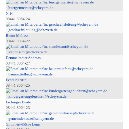
buergermeister@scheyern.de
N. N.
08441 8064-24
geschaeftsleitung@scheyern.de
Braun Melissa
08441 8064-22
standesamt@scheyern.de
Demmelmeier Andreas
08441 8064-27
bauamttiefbau@scheyern.de
Eccel Kerstin
08441 8064-25
kindergartengebuehren@scheyern.de
Eichinger Beate
08441 8064-23
gemeindekasse@scheyern.de
Grimmert-Köthe Lena