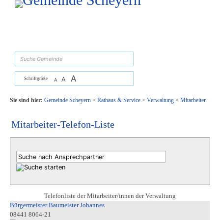
Zum Inhalt
,
zur Navigation
oder
zur Startseite
springen.
suchen
A
A
Schriftgröße
A
Sie sind hier:
Gemeinde Scheyern
>
Rathaus & Service
>
Verwaltung
>
Mitarbeiter
Mitarbeiter-Telefon-Liste
Telefonliste der Mitarbeiter/innen der Verwaltung
Bürgermeister Baumeister Johannes
08441 8064-21