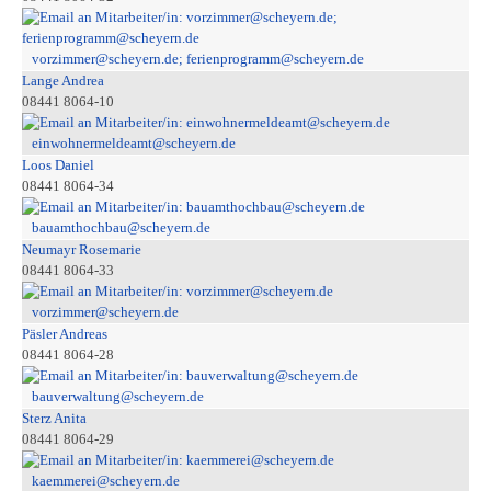
vorzimmer@scheyern.de; ferienprogramm@scheyern.de
Lange Andrea
08441 8064-10
einwohnermeldeamt@scheyern.de
Loos Daniel
08441 8064-34
bauamthochbau@scheyern.de
Neumayr Rosemarie
08441 8064-33
vorzimmer@scheyern.de
Päsler Andreas
08441 8064-28
bauverwaltung@scheyern.de
Sterz Anita
08441 8064-29
kaemmerei@scheyern.de