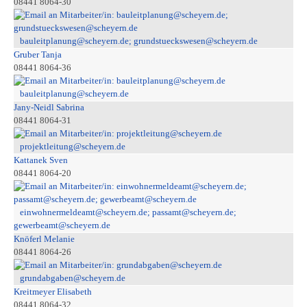
08441 8064-30
bauleitplanung@scheyern.de; grundstueckswesen@scheyern.de
Gruber Tanja
08441 8064-36
bauleitplanung@scheyern.de
Jany-Neidl Sabrina
08441 8064-31
projektleitung@scheyern.de
Kattanek Sven
08441 8064-20
einwohnermeldeamt@scheyern.de; passamt@scheyern.de;
gewerbeamt@scheyern.de
Knöferl Melanie
08441 8064-26
grundabgaben@scheyern.de
Kreitmeyer Elisabeth
08441 8064-32