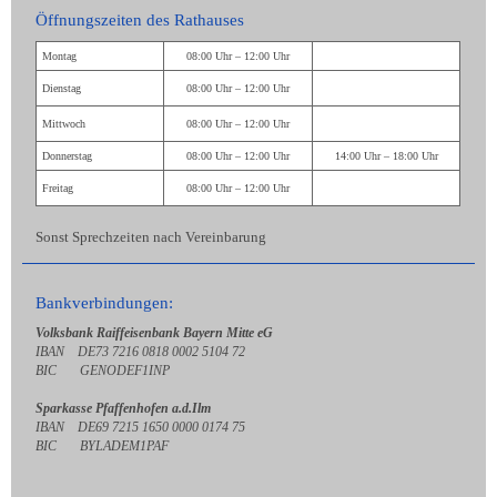
Öffnungszeiten des Rathauses
Montag
08:00 Uhr – 12:00 Uhr
Dienstag
08:00 Uhr – 12:00 Uhr
Mittwoch
08:00 Uhr – 12:00 Uhr
Donnerstag
08:00 Uhr – 12:00 Uhr
14:00 Uhr – 18:00 Uhr
Freitag
08:00 Uhr – 12:00 Uhr
Sonst Sprechzeiten nach Vereinbarung
Bankverbindungen:
Volksbank Raiffeisenbank Bayern Mitte eG
IBAN DE73 7216 0818 0002 5104 72
BIC GENODEF1INP
Sparkasse Pfaffenhofen a.d.Ilm
IBAN DE69 7215 1650 0000 0174 75
BIC BYLADEM1PAF