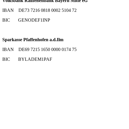
Volksbank Raiffeisenbank Bayern Mitte eG
IBAN DE73 7216 0818 0002 5104 72
BIC GENODEF1INP
Sparkasse Pfaffenhofen a.d.Ilm
IBAN DE69 7215 1650 0000 0174 75
BIC BYLADEM1PAF