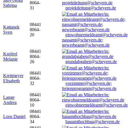
Jany-Neidl
8064-
Sabrina
31
projektleitung@scheyern.de
08441
Kattanek
8064-
Sven
20
einwohnermeldeamt@scheyern.de
passamt@scheyern.de;
gewerbeamt@scheyern.de
08441
Knöferl
8064-
Melanie
26
grundabgaben@scheyern.de
08441
Kreitmeyer
8064-
Elisabeth
32
vorzimmer@scheyern.de;
ferienprogramm@scheyern.de
08441
Lange
8064-
Andrea
10
einwohnermeldeamt@scheyern.de
08441
Loos Daniel
8064-
34
bauamthochbau@scheyern.de
08441