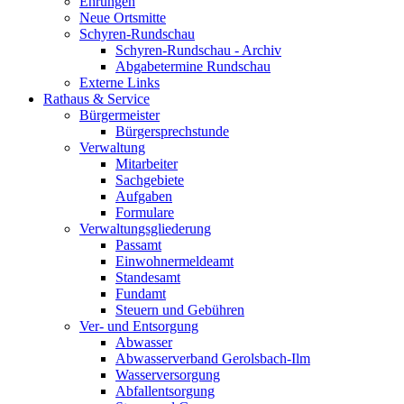
Ehrungen
Neue Ortsmitte
Schyren-Rundschau
Schyren-Rundschau - Archiv
Abgabetermine Rundschau
Externe Links
Rathaus & Service
Bürgermeister
Bürgersprechstunde
Verwaltung
Mitarbeiter
Sachgebiete
Aufgaben
Formulare
Verwaltungsgliederung
Passamt
Einwohnermeldeamt
Standesamt
Fundamt
Steuern und Gebühren
Ver- und Entsorgung
Abwasser
Abwasserverband Gerolsbach-Ilm
Wasserversorgung
Abfallentsorgung