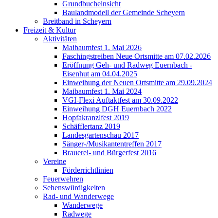
Grundbucheinsicht
Baulandmodell der Gemeinde Scheyern
Breitband in Scheyern
Freizeit & Kultur
Aktivitäten
Maibaumfest 1. Mai 2026
Faschingstreiben Neue Ortsmitte am 07.02.2026
Eröffnung Geh- und Radweg Euernbach -
Eisenhut am 04.04.2025
Einweihung der Neuen Ortsmitte am 29.09.2024
Maibaumfest 1. Mai 2024
VGI-Flexi Auftaktfest am 30.09.2022
Einweihung DGH Euernbach 2022
Hopfakranzlfest 2019
Schäfflertanz 2019
Landesgartenschau 2017
Sänger-/Musikantentreffen 2017
Brauerei- und Bürgerfest 2016
Vereine
Förderrichtlinien
Feuerwehren
Sehenswürdigkeiten
Rad- und Wanderwege
Wanderwege
Radwege