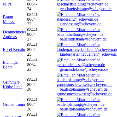
N. N.
8064-
24
geschaeftsleitung@scheyern.de
08441
Braun
8064-
Melissa
22
standesamt@scheyern.de
08441
Demmelmeier
8064-
Andreas
27
bauamttiefbau@scheyern.de
08441
Eccel Kerstin
8064-
25
kindergartengebuehren@scheyern
08441
Eichinger
8064-
Beate
23
gemeindekasse@scheyern.de
08441
Grimmert-
8064-
Köthe Lena
30
bauleitplanung@scheyern.de;
grundstueckswesen@scheyern.de
08441
Gruber Tanja
8064-
36
bauleitplanung@scheyern.de
08441