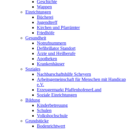
Geschichte
Wappen
Einrichtungen
Bücherei
Jugendtreff
Kirchen und Pfarrämter
Friedhöfe
Gesundheit
Notrufnummern
Defibrillator Standort
Ärzte und Heilberufe
Apotheken
Krankenhäuser
Soziales
Nachbarschaftshilfe Scheyern
Arbeitsgemeinschaft für Menschen mit Handicap
e.V.
Erzeugermarkt PfaffenhofenerLand
Soziale Einrichtungen
Bildung
Kinderbetreuung
Schulen
Volkshochschule
Grundstücke
Bodenrichtwert