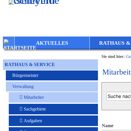
Zum Inhalt
,
zur Navigation
oder
zur Startseite
springen.
AKTUELLES
RATHAUS &
Sie sind hier:
Ge
RATHAUS & SERVICE
Mitarbeit
Bürgermeister
Verwaltung
Mitarbeiter
Sachgebiete
Aufgaben
Name