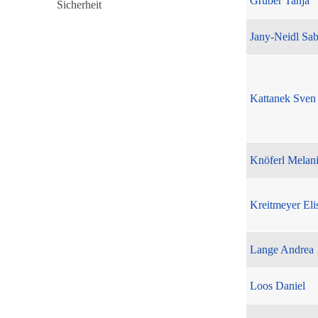
Gruber Tanja
Jany-Neidl Sab
Kattanek Sven
Knöferl Melan
Kreitmeyer Eli
Lange Andrea
Loos Daniel