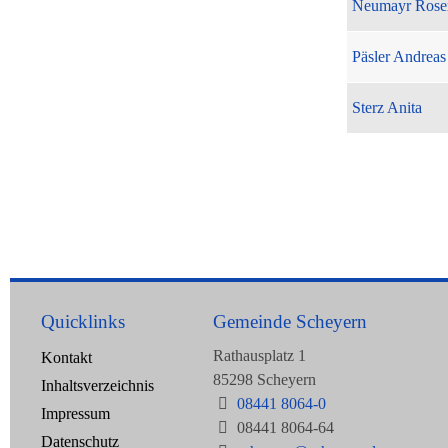
Neumayr Rose
Päsler Andreas
Sterz Anita
Quicklinks
Gemeinde Scheyern
Rathausplatz 1
Kontakt
85298 Scheyern
Inhaltsverzeichnis
08441 8064-0
Impressum
08441 8064-64
Datenschutz