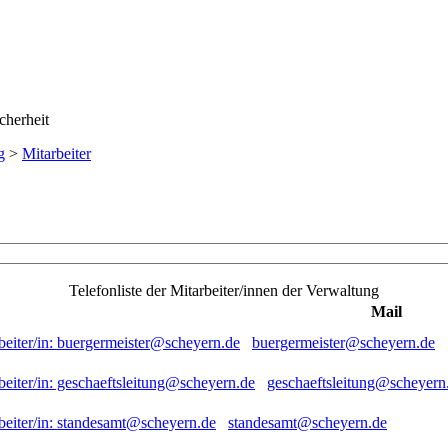
g
>
Mitarbeiter
Telefonliste der Mitarbeiter/innen der Verwaltung
Mail
buergermeister@scheyern.de
geschaeftsleitung@scheyern
standesamt@scheyern.de