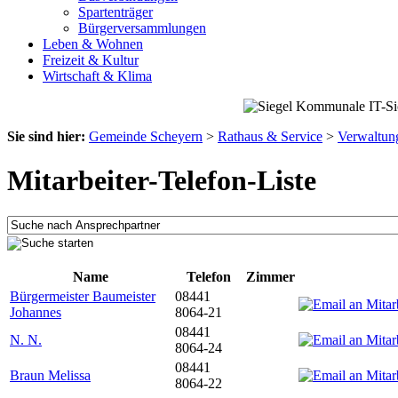
Spartenträger
Bürgerversammlungen
Leben & Wohnen
Freizeit & Kultur
Wirtschaft & Klima
Sie sind hier:
Gemeinde Scheyern
>
Rathaus & Service
>
Verwaltun
Mitarbeiter-Telefon-Liste
Name
Telefon
Zimmer
Bürgermeister Baumeister
08441
Johannes
8064-21
08441
N. N.
8064-24
08441
Braun Melissa
8064-22