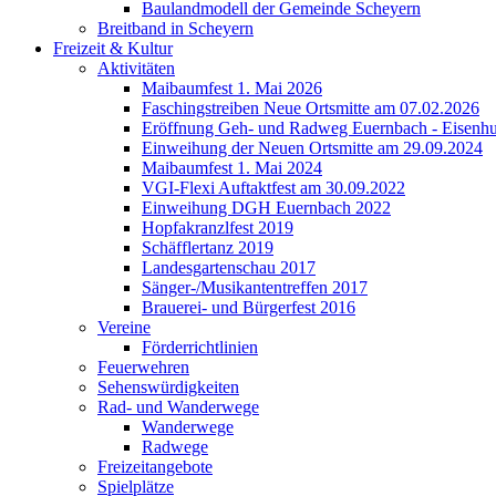
Baulandmodell der Gemeinde Scheyern
Breitband in Scheyern
Freizeit & Kultur
Aktivitäten
Maibaumfest 1. Mai 2026
Faschingstreiben Neue Ortsmitte am 07.02.2026
Eröffnung Geh- und Radweg Euernbach - Eisenhu
Einweihung der Neuen Ortsmitte am 29.09.2024
Maibaumfest 1. Mai 2024
VGI-Flexi Auftaktfest am 30.09.2022
Einweihung DGH Euernbach 2022
Hopfakranzlfest 2019
Schäfflertanz 2019
Landesgartenschau 2017
Sänger-/Musikantentreffen 2017
Brauerei- und Bürgerfest 2016
Vereine
Förderrichtlinien
Feuerwehren
Sehenswürdigkeiten
Rad- und Wanderwege
Wanderwege
Radwege
Freizeitangebote
Spielplätze