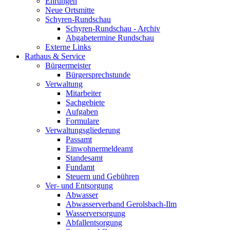
Ehrungen
Neue Ortsmitte
Schyren-Rundschau
Schyren-Rundschau - Archiv
Abgabetermine Rundschau
Externe Links
Rathaus & Service
Bürgermeister
Bürgersprechstunde
Verwaltung
Mitarbeiter
Sachgebiete
Aufgaben
Formulare
Verwaltungsgliederung
Passamt
Einwohnermeldeamt
Standesamt
Fundamt
Steuern und Gebühren
Ver- und Entsorgung
Abwasser
Abwasserverband Gerolsbach-Ilm
Wasserversorgung
Abfallentsorgung