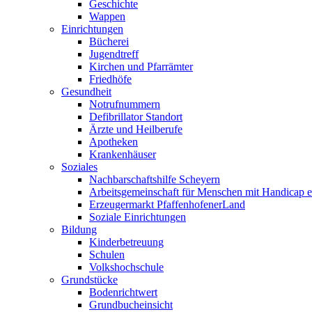
Geschichte
Wappen
Einrichtungen
Bücherei
Jugendtreff
Kirchen und Pfarrämter
Friedhöfe
Gesundheit
Notrufnummern
Defibrillator Standort
Ärzte und Heilberufe
Apotheken
Krankenhäuser
Soziales
Nachbarschaftshilfe Scheyern
Arbeitsgemeinschaft für Menschen mit Handicap e
Erzeugermarkt PfaffenhofenerLand
Soziale Einrichtungen
Bildung
Kinderbetreuung
Schulen
Volkshochschule
Grundstücke
Bodenrichtwert
Grundbucheinsicht