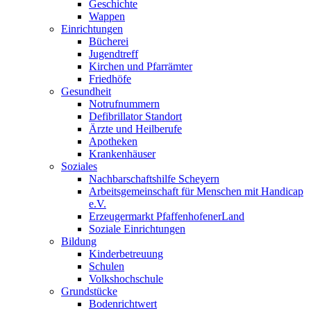
Geschichte
Wappen
Einrichtungen
Bücherei
Jugendtreff
Kirchen und Pfarrämter
Friedhöfe
Gesundheit
Notrufnummern
Defibrillator Standort
Ärzte und Heilberufe
Apotheken
Krankenhäuser
Soziales
Nachbarschaftshilfe Scheyern
Arbeitsgemeinschaft für Menschen mit Handicap
e.V.
Erzeugermarkt PfaffenhofenerLand
Soziale Einrichtungen
Bildung
Kinderbetreuung
Schulen
Volkshochschule
Grundstücke
Bodenrichtwert