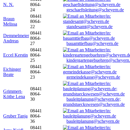
N. N.
8064-
24
geschaeftsleitung@scheyern.de
08441
Braun
8064-
Melissa
22
standesamt@scheyern.de
08441
Demmelmeier
8064-
Andreas
27
bauamttiefbau@scheyern.de
08441
Eccel Kerstin
8064-
25
kindergartengebuehren@scheyern
08441
Eichinger
8064-
Beate
23
gemeindekasse@scheyern.de
08441
Grimmert-
8064-
Köthe Lena
30
bauleitplanung@scheyern.de;
grundstueckswesen@scheyern.de
08441
Gruber Tanja
8064-
36
bauleitplanung@scheyern.de
08441