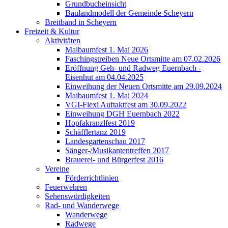
Grundbucheinsicht
Baulandmodell der Gemeinde Scheyern
Breitband in Scheyern
Freizeit & Kultur
Aktivitäten
Maibaumfest 1. Mai 2026
Faschingstreiben Neue Ortsmitte am 07.02.2026
Eröffnung Geh- und Radweg Euernbach -
Eisenhut am 04.04.2025
Einweihung der Neuen Ortsmitte am 29.09.2024
Maibaumfest 1. Mai 2024
VGI-Flexi Auftaktfest am 30.09.2022
Einweihung DGH Euernbach 2022
Hopfakranzlfest 2019
Schäfflertanz 2019
Landesgartenschau 2017
Sänger-/Musikantentreffen 2017
Brauerei- und Bürgerfest 2016
Vereine
Förderrichtlinien
Feuerwehren
Sehenswürdigkeiten
Rad- und Wanderwege
Wanderwege
Radwege