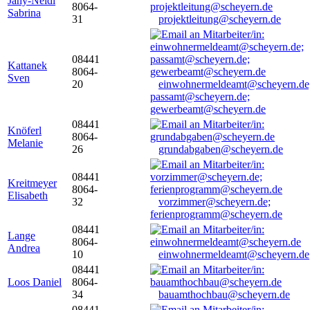
Jany-Neidl
8064-
Sabrina
31
projektleitung@scheyern.de
08441
Kattanek
8064-
Sven
20
einwohnermeldeamt@scheyern.de
passamt@scheyern.de;
gewerbeamt@scheyern.de
08441
Knöferl
8064-
Melanie
26
grundabgaben@scheyern.de
08441
Kreitmeyer
8064-
Elisabeth
32
vorzimmer@scheyern.de;
ferienprogramm@scheyern.de
08441
Lange
8064-
Andrea
10
einwohnermeldeamt@scheyern.de
08441
Loos Daniel
8064-
34
bauamthochbau@scheyern.de
08441