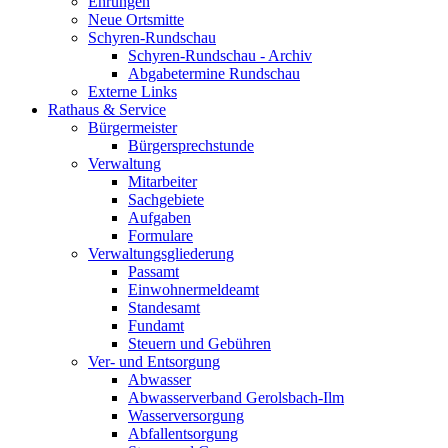
Ehrungen
Neue Ortsmitte
Schyren-Rundschau
Schyren-Rundschau - Archiv
Abgabetermine Rundschau
Externe Links
Rathaus & Service
Bürgermeister
Bürgersprechstunde
Verwaltung
Mitarbeiter
Sachgebiete
Aufgaben
Formulare
Verwaltungsgliederung
Passamt
Einwohnermeldeamt
Standesamt
Fundamt
Steuern und Gebühren
Ver- und Entsorgung
Abwasser
Abwasserverband Gerolsbach-Ilm
Wasserversorgung
Abfallentsorgung