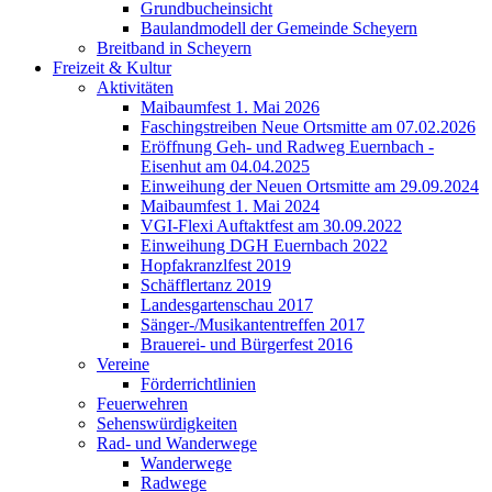
Grundbucheinsicht
Baulandmodell der Gemeinde Scheyern
Breitband in Scheyern
Freizeit & Kultur
Aktivitäten
Maibaumfest 1. Mai 2026
Faschingstreiben Neue Ortsmitte am 07.02.2026
Eröffnung Geh- und Radweg Euernbach -
Eisenhut am 04.04.2025
Einweihung der Neuen Ortsmitte am 29.09.2024
Maibaumfest 1. Mai 2024
VGI-Flexi Auftaktfest am 30.09.2022
Einweihung DGH Euernbach 2022
Hopfakranzlfest 2019
Schäfflertanz 2019
Landesgartenschau 2017
Sänger-/Musikantentreffen 2017
Brauerei- und Bürgerfest 2016
Vereine
Förderrichtlinien
Feuerwehren
Sehenswürdigkeiten
Rad- und Wanderwege
Wanderwege
Radwege