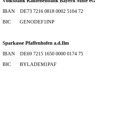
Volksbank Raiffeisenbank Bayern Mitte eG
IBAN DE73 7216 0818 0002 5104 72
BIC GENODEF1INP
Sparkasse Pfaffenhofen a.d.Ilm
IBAN DE69 7215 1650 0000 0174 75
BIC BYLADEM1PAF