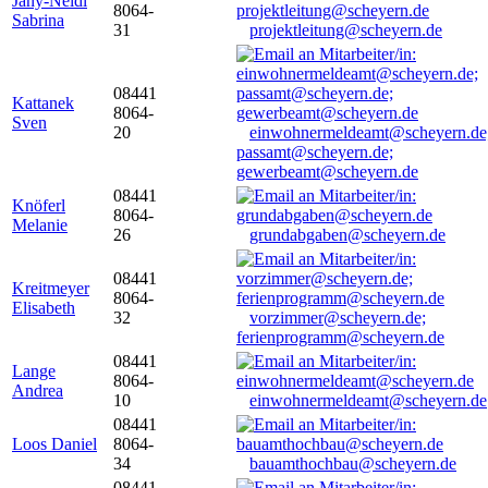
Jany-Neidl
8064-
Sabrina
31
projektleitung@scheyern.de
08441
Kattanek
8064-
Sven
20
einwohnermeldeamt@scheyern.de
passamt@scheyern.de;
gewerbeamt@scheyern.de
08441
Knöferl
8064-
Melanie
26
grundabgaben@scheyern.de
08441
Kreitmeyer
8064-
Elisabeth
32
vorzimmer@scheyern.de;
ferienprogramm@scheyern.de
08441
Lange
8064-
Andrea
10
einwohnermeldeamt@scheyern.de
08441
Loos Daniel
8064-
34
bauamthochbau@scheyern.de
08441