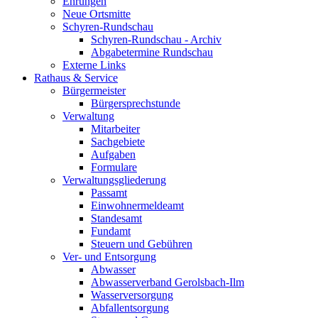
Ehrungen
Neue Ortsmitte
Schyren-Rundschau
Schyren-Rundschau - Archiv
Abgabetermine Rundschau
Externe Links
Rathaus & Service
Bürgermeister
Bürgersprechstunde
Verwaltung
Mitarbeiter
Sachgebiete
Aufgaben
Formulare
Verwaltungsgliederung
Passamt
Einwohnermeldeamt
Standesamt
Fundamt
Steuern und Gebühren
Ver- und Entsorgung
Abwasser
Abwasserverband Gerolsbach-Ilm
Wasserversorgung
Abfallentsorgung