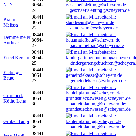
N. N.
8064-
24
geschaeftsleitung@scheyern.de
08441
Braun
8064-
Melissa
22
standesamt@scheyern.de
08441
Demmelmeier
8064-
Andreas
27
bauamttiefbau@scheyern.de
08441
Eccel Kerstin
8064-
25
kindergartengebuehren@scheyern
08441
Eichinger
8064-
Beate
23
gemeindekasse@scheyern.de
08441
Grimmert-
8064-
Köthe Lena
30
bauleitplanung@scheyern.de;
grundstueckswesen@scheyern.de
08441
Gruber Tanja
8064-
36
bauleitplanung@scheyern.de
08441