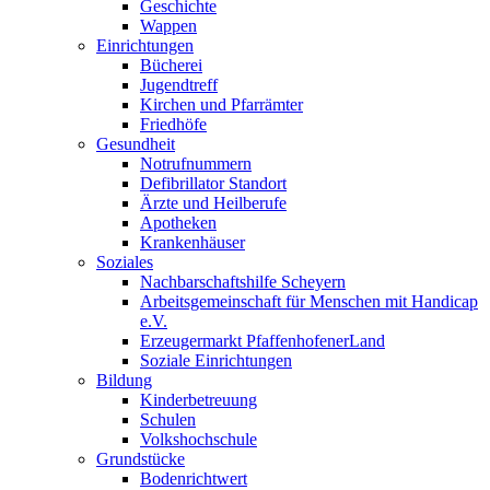
Geschichte
Wappen
Einrichtungen
Bücherei
Jugendtreff
Kirchen und Pfarrämter
Friedhöfe
Gesundheit
Notrufnummern
Defibrillator Standort
Ärzte und Heilberufe
Apotheken
Krankenhäuser
Soziales
Nachbarschaftshilfe Scheyern
Arbeitsgemeinschaft für Menschen mit Handicap
e.V.
Erzeugermarkt PfaffenhofenerLand
Soziale Einrichtungen
Bildung
Kinderbetreuung
Schulen
Volkshochschule
Grundstücke
Bodenrichtwert