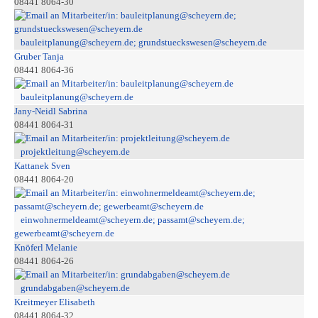
08441 8064-30
bauleitplanung@scheyern.de; grundstueckswesen@scheyern.de
Gruber Tanja
08441 8064-36
bauleitplanung@scheyern.de
Jany-Neidl Sabrina
08441 8064-31
projektleitung@scheyern.de
Kattanek Sven
08441 8064-20
einwohnermeldeamt@scheyern.de; passamt@scheyern.de;
gewerbeamt@scheyern.de
Knöferl Melanie
08441 8064-26
grundabgaben@scheyern.de
Kreitmeyer Elisabeth
08441 8064-32