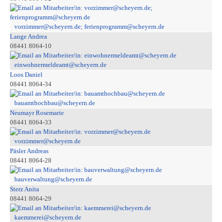
vorzimmer@scheyern.de; ferienprogramm@scheyern.de
Lange Andrea
08441 8064-10
einwohnermeldeamt@scheyern.de
Loos Daniel
08441 8064-34
bauamthochbau@scheyern.de
Neumayr Rosemarie
08441 8064-33
vorzimmer@scheyern.de
Päsler Andreas
08441 8064-28
bauverwaltung@scheyern.de
Sterz Anita
08441 8064-29
kaemmerei@scheyern.de