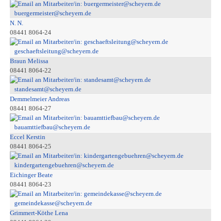
buergermeister@scheyern.de
N. N.
08441 8064-24
geschaeftsleitung@scheyern.de
Braun Melissa
08441 8064-22
standesamt@scheyern.de
Demmelmeier Andreas
08441 8064-27
bauamttiefbau@scheyern.de
Eccel Kerstin
08441 8064-25
kindergartengebuehren@scheyern.de
Eichinger Beate
08441 8064-23
gemeindekasse@scheyern.de
Grimmert-Köthe Lena