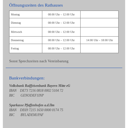
Öffnungszeiten des Rathauses
Montag
08:00 Uhr – 12:00 Uhr
Dienstag
08:00 Uhr – 12:00 Uhr
Mittwoch
08:00 Uhr – 12:00 Uhr
Donnerstag
08:00 Uhr – 12:00 Uhr
14:00 Uhr – 18:00 Uhr
Freitag
08:00 Uhr – 12:00 Uhr
Sonst Sprechzeiten nach Vereinbarung
Bankverbindungen:
Volksbank Raiffeisenbank Bayern Mitte eG
IBAN DE73 7216 0818 0002 5104 72
BIC GENODEF1INP
Sparkasse Pfaffenhofen a.d.Ilm
IBAN DE69 7215 1650 0000 0174 75
BIC BYLADEM1PAF