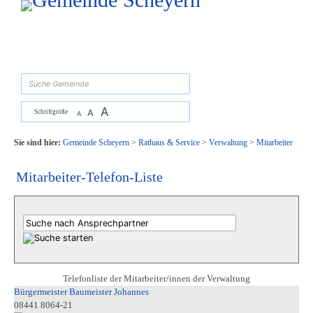
Zum Inhalt
,
zur Navigation
oder
zur Startseite
springen.
suchen
A
A
Schriftgröße
A
Sie sind hier:
Gemeinde Scheyern
>
Rathaus & Service
>
Verwaltung
>
Mitarbeiter
Mitarbeiter-Telefon-Liste
Telefonliste der Mitarbeiter/innen der Verwaltung
Bürgermeister Baumeister Johannes
08441 8064-21