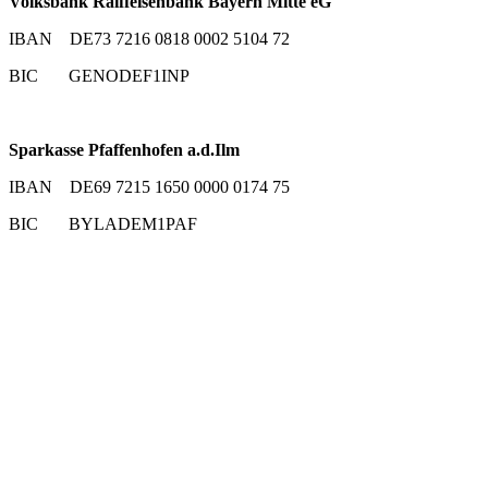
Volksbank Raiffeisenbank Bayern Mitte eG
IBAN DE73 7216 0818 0002 5104 72
BIC GENODEF1INP
Sparkasse Pfaffenhofen a.d.Ilm
IBAN DE69 7215 1650 0000 0174 75
BIC BYLADEM1PAF