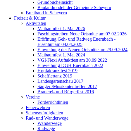
Grundbucheinsicht
Baulandmodell der Gemeinde Scheyern
Breitband in Scheyern
Freizeit & Kultur
Aktivitäten
Maibaumfest 1. Mai 2026
Faschingstreiben Neue Ortsmitte am 07.02.2026
Eröffnung Geh- und Radweg Euernbach -
Eisenhut am 04.04.2025
Einweihung der Neuen Ortsmitte am 29.09.2024
Maibaumfest 1. Mai 2024
VGI-Flexi Auftaktfest am 30.09.2022
Einweihung DGH Euernbach 2022
Hopfakranzlfest 2019
Schäfflertanz 2019
Landesgartenschau 2017
Sänger-/Musikantentreffen 2017
Brauerei- und Bürgerfest 2016
Vereine
Förderrichtlinien
Feuerwehren
Sehenswürdigkeiten
Rad- und Wanderwege
Wanderwege
Radwege