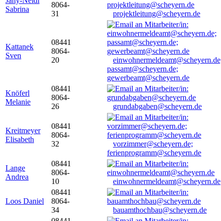
Jany-Neidl
8064-
Sabrina
31
projektleitung@scheyern.de
08441
Kattanek
8064-
Sven
20
einwohnermeldeamt@scheyern.de
passamt@scheyern.de;
gewerbeamt@scheyern.de
08441
Knöferl
8064-
Melanie
26
grundabgaben@scheyern.de
08441
Kreitmeyer
8064-
Elisabeth
32
vorzimmer@scheyern.de;
ferienprogramm@scheyern.de
08441
Lange
8064-
Andrea
10
einwohnermeldeamt@scheyern.de
08441
Loos Daniel
8064-
34
bauamthochbau@scheyern.de
08441