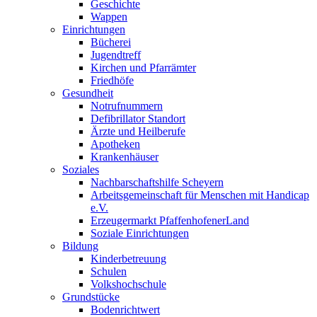
Geschichte
Wappen
Einrichtungen
Bücherei
Jugendtreff
Kirchen und Pfarrämter
Friedhöfe
Gesundheit
Notrufnummern
Defibrillator Standort
Ärzte und Heilberufe
Apotheken
Krankenhäuser
Soziales
Nachbarschaftshilfe Scheyern
Arbeitsgemeinschaft für Menschen mit Handicap
e.V.
Erzeugermarkt PfaffenhofenerLand
Soziale Einrichtungen
Bildung
Kinderbetreuung
Schulen
Volkshochschule
Grundstücke
Bodenrichtwert