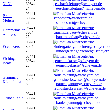
N. N.
8064-
24
geschaeftsleitung@scheyern.de
08441
Braun
8064-
Melissa
22
standesamt@scheyern.de
08441
Demmelmeier
8064-
Andreas
27
bauamttiefbau@scheyern.de
08441
Eccel Kerstin
8064-
25
kindergartengebuehren@scheyern
08441
Eichinger
8064-
Beate
23
gemeindekasse@scheyern.de
08441
Grimmert-
8064-
Köthe Lena
30
bauleitplanung@scheyern.de;
grundstueckswesen@scheyern.de
08441
Gruber Tanja
8064-
36
bauleitplanung@scheyern.de
08441