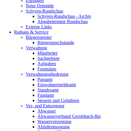
Ehrungen
Neue Ortsmitte
Schyren-Rundschau
Schyren-Rundschau - Archiv
Abgabetermine Rundschau
Externe Links
Rathaus & Service
Bürgermeister
Bürgersprechstunde
Verwaltung
Mitarbeiter
Sachgebiete
Aufgaben
Formulare
Verwaltungsgliederung
Passamt
Einwohnermeldeamt
Standesamt
Fundamt
Steuern und Gebühren
Ver- und Entsorgung
Abwasser
Abwasserverband Gerolsbach-Ilm
Wasserversorgung
Abfallentsorgung