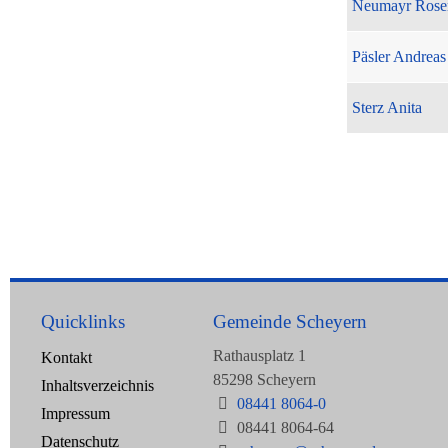
Neumayr Rose
Päsler Andreas
Sterz Anita
Quicklinks
Gemeinde Scheyern
Rathausplatz 1
Kontakt
85298 Scheyern
Inhaltsverzeichnis
08441 8064-0
Impressum
08441 8064-64
Datenschutz