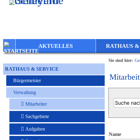
Zum Inhalt
,
zur Navigation
oder
zur Startseite
springen.
AKTUELLES
RATHAUS &
Sie sind hier:
Ge
RATHAUS & SERVICE
Mitarbeit
Bürgermeister
Verwaltung
Mitarbeiter
Sachgebiete
Aufgaben
Name