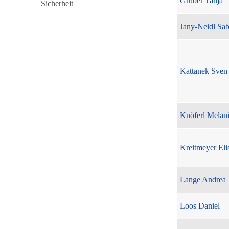
Gruber Tanja
Jany-Neidl Sab
Kattanek Sven
Knöferl Melan
Kreitmeyer Eli
Lange Andrea
Loos Daniel