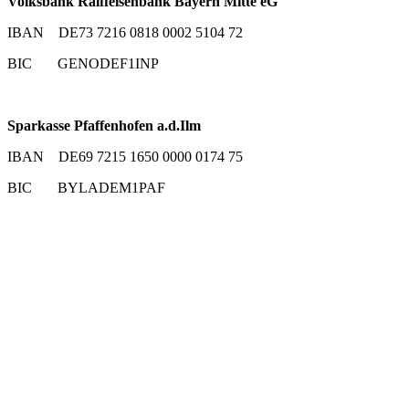
Volksbank Raiffeisenbank Bayern Mitte eG
IBAN DE73 7216 0818 0002 5104 72
BIC GENODEF1INP
Sparkasse Pfaffenhofen a.d.Ilm
IBAN DE69 7215 1650 0000 0174 75
BIC BYLADEM1PAF