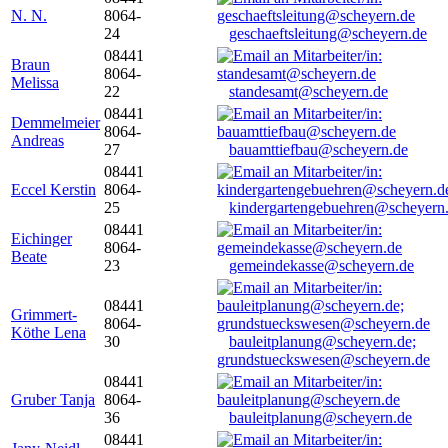
N. N.
8064-
24
geschaeftsleitung@scheyern.de
08441
Braun
8064-
Melissa
22
standesamt@scheyern.de
08441
Demmelmeier
8064-
Andreas
27
bauamttiefbau@scheyern.de
08441
Eccel Kerstin
8064-
25
kindergartengebuehren@scheyern
08441
Eichinger
8064-
Beate
23
gemeindekasse@scheyern.de
08441
Grimmert-
8064-
Köthe Lena
30
bauleitplanung@scheyern.de;
grundstueckswesen@scheyern.de
08441
Gruber Tanja
8064-
36
bauleitplanung@scheyern.de
08441