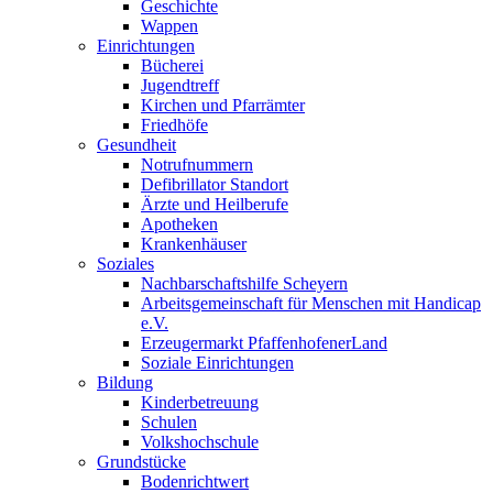
Geschichte
Wappen
Einrichtungen
Bücherei
Jugendtreff
Kirchen und Pfarrämter
Friedhöfe
Gesundheit
Notrufnummern
Defibrillator Standort
Ärzte und Heilberufe
Apotheken
Krankenhäuser
Soziales
Nachbarschaftshilfe Scheyern
Arbeitsgemeinschaft für Menschen mit Handicap
e.V.
Erzeugermarkt PfaffenhofenerLand
Soziale Einrichtungen
Bildung
Kinderbetreuung
Schulen
Volkshochschule
Grundstücke
Bodenrichtwert