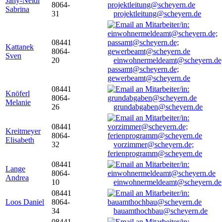
Jany-Neidl
8064-
Sabrina
31
projektleitung@scheyern.de
08441
Kattanek
8064-
Sven
20
einwohnermeldeamt@scheyern.de
passamt@scheyern.de;
gewerbeamt@scheyern.de
08441
Knöferl
8064-
Melanie
26
grundabgaben@scheyern.de
08441
Kreitmeyer
8064-
Elisabeth
32
vorzimmer@scheyern.de;
ferienprogramm@scheyern.de
08441
Lange
8064-
Andrea
10
einwohnermeldeamt@scheyern.de
08441
Loos Daniel
8064-
34
bauamthochbau@scheyern.de
08441