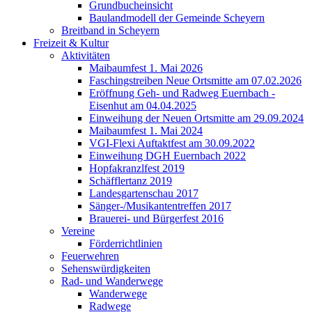
Grundbucheinsicht
Baulandmodell der Gemeinde Scheyern
Breitband in Scheyern
Freizeit & Kultur
Aktivitäten
Maibaumfest 1. Mai 2026
Faschingstreiben Neue Ortsmitte am 07.02.2026
Eröffnung Geh- und Radweg Euernbach -
Eisenhut am 04.04.2025
Einweihung der Neuen Ortsmitte am 29.09.2024
Maibaumfest 1. Mai 2024
VGI-Flexi Auftaktfest am 30.09.2022
Einweihung DGH Euernbach 2022
Hopfakranzlfest 2019
Schäfflertanz 2019
Landesgartenschau 2017
Sänger-/Musikantentreffen 2017
Brauerei- und Bürgerfest 2016
Vereine
Förderrichtlinien
Feuerwehren
Sehenswürdigkeiten
Rad- und Wanderwege
Wanderwege
Radwege