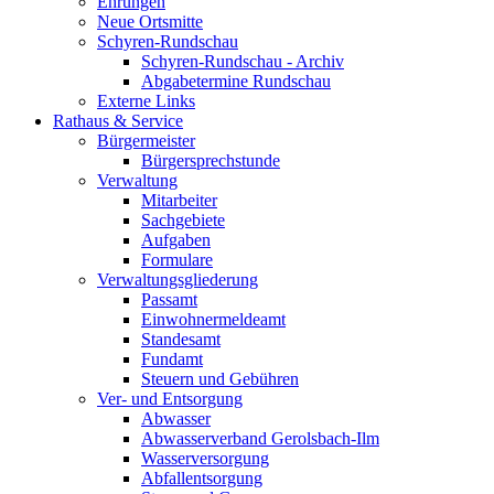
Ehrungen
Neue Ortsmitte
Schyren-Rundschau
Schyren-Rundschau - Archiv
Abgabetermine Rundschau
Externe Links
Rathaus & Service
Bürgermeister
Bürgersprechstunde
Verwaltung
Mitarbeiter
Sachgebiete
Aufgaben
Formulare
Verwaltungsgliederung
Passamt
Einwohnermeldeamt
Standesamt
Fundamt
Steuern und Gebühren
Ver- und Entsorgung
Abwasser
Abwasserverband Gerolsbach-Ilm
Wasserversorgung
Abfallentsorgung