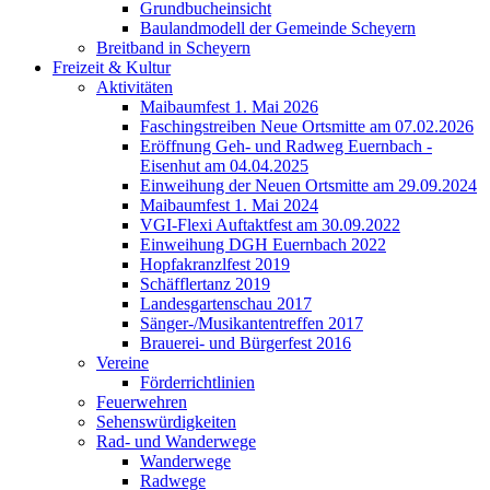
Grundbucheinsicht
Baulandmodell der Gemeinde Scheyern
Breitband in Scheyern
Freizeit & Kultur
Aktivitäten
Maibaumfest 1. Mai 2026
Faschingstreiben Neue Ortsmitte am 07.02.2026
Eröffnung Geh- und Radweg Euernbach -
Eisenhut am 04.04.2025
Einweihung der Neuen Ortsmitte am 29.09.2024
Maibaumfest 1. Mai 2024
VGI-Flexi Auftaktfest am 30.09.2022
Einweihung DGH Euernbach 2022
Hopfakranzlfest 2019
Schäfflertanz 2019
Landesgartenschau 2017
Sänger-/Musikantentreffen 2017
Brauerei- und Bürgerfest 2016
Vereine
Förderrichtlinien
Feuerwehren
Sehenswürdigkeiten
Rad- und Wanderwege
Wanderwege
Radwege