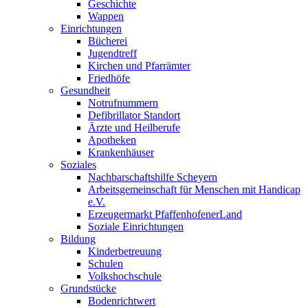
Geschichte
Wappen
Einrichtungen
Bücherei
Jugendtreff
Kirchen und Pfarrämter
Friedhöfe
Gesundheit
Notrufnummern
Defibrillator Standort
Ärzte und Heilberufe
Apotheken
Krankenhäuser
Soziales
Nachbarschaftshilfe Scheyern
Arbeitsgemeinschaft für Menschen mit Handicap
e.V.
Erzeugermarkt PfaffenhofenerLand
Soziale Einrichtungen
Bildung
Kinderbetreuung
Schulen
Volkshochschule
Grundstücke
Bodenrichtwert