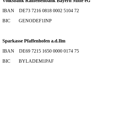
Volksbank Raiffeisenbank Bayern Mitte eG
IBAN DE73 7216 0818 0002 5104 72
BIC GENODEF1INP
Sparkasse Pfaffenhofen a.d.Ilm
IBAN DE69 7215 1650 0000 0174 75
BIC BYLADEM1PAF