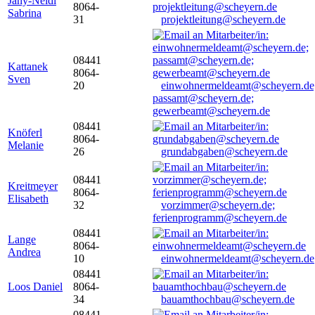
Jany-Neidl
8064-
Sabrina
31
projektleitung@scheyern.de
08441
Kattanek
8064-
Sven
20
einwohnermeldeamt@scheyern.de
passamt@scheyern.de;
gewerbeamt@scheyern.de
08441
Knöferl
8064-
Melanie
26
grundabgaben@scheyern.de
08441
Kreitmeyer
8064-
Elisabeth
32
vorzimmer@scheyern.de;
ferienprogramm@scheyern.de
08441
Lange
8064-
Andrea
10
einwohnermeldeamt@scheyern.de
08441
Loos Daniel
8064-
34
bauamthochbau@scheyern.de
08441