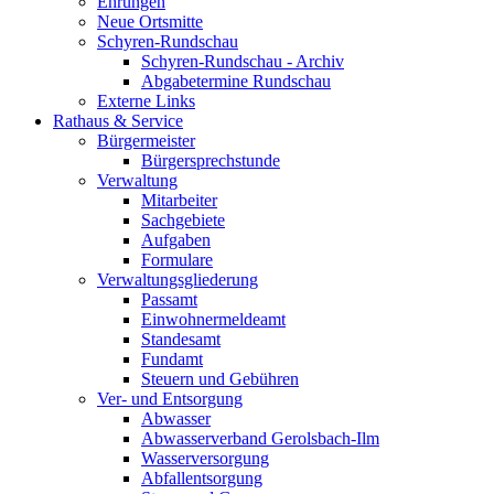
Ehrungen
Neue Ortsmitte
Schyren-Rundschau
Schyren-Rundschau - Archiv
Abgabetermine Rundschau
Externe Links
Rathaus & Service
Bürgermeister
Bürgersprechstunde
Verwaltung
Mitarbeiter
Sachgebiete
Aufgaben
Formulare
Verwaltungsgliederung
Passamt
Einwohnermeldeamt
Standesamt
Fundamt
Steuern und Gebühren
Ver- und Entsorgung
Abwasser
Abwasserverband Gerolsbach-Ilm
Wasserversorgung
Abfallentsorgung