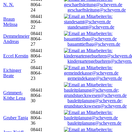
N. N.
8064-
24
geschaeftsleitung@scheyern.de
08441
Braun
8064-
Melissa
22
standesamt@scheyern.de
08441
Demmelmeier
8064-
Andreas
27
bauamttiefbau@scheyern.de
08441
Eccel Kerstin
8064-
25
kindergartengebuehren@scheyern
08441
Eichinger
8064-
Beate
23
gemeindekasse@scheyern.de
08441
Grimmert-
8064-
Köthe Lena
30
bauleitplanung@scheyern.de;
grundstueckswesen@scheyern.de
08441
Gruber Tanja
8064-
36
bauleitplanung@scheyern.de
08441