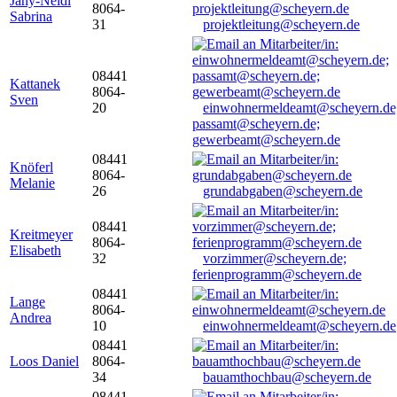
Jany-Neidl
8064-
Sabrina
31
projektleitung@scheyern.de
08441
Kattanek
8064-
Sven
20
einwohnermeldeamt@scheyern.de
passamt@scheyern.de;
gewerbeamt@scheyern.de
08441
Knöferl
8064-
Melanie
26
grundabgaben@scheyern.de
08441
Kreitmeyer
8064-
Elisabeth
32
vorzimmer@scheyern.de;
ferienprogramm@scheyern.de
08441
Lange
8064-
Andrea
10
einwohnermeldeamt@scheyern.de
08441
Loos Daniel
8064-
34
bauamthochbau@scheyern.de
08441