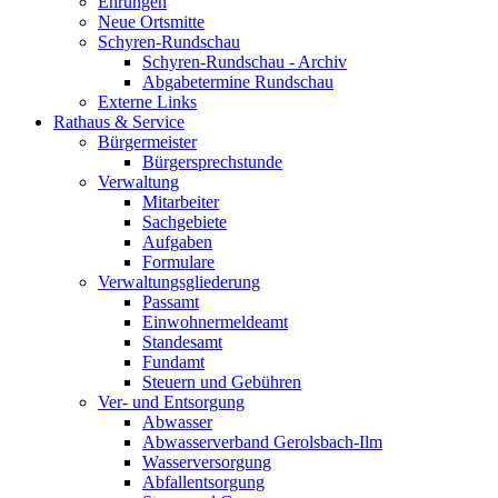
Ehrungen
Neue Ortsmitte
Schyren-Rundschau
Schyren-Rundschau - Archiv
Abgabetermine Rundschau
Externe Links
Rathaus & Service
Bürgermeister
Bürgersprechstunde
Verwaltung
Mitarbeiter
Sachgebiete
Aufgaben
Formulare
Verwaltungsgliederung
Passamt
Einwohnermeldeamt
Standesamt
Fundamt
Steuern und Gebühren
Ver- und Entsorgung
Abwasser
Abwasserverband Gerolsbach-Ilm
Wasserversorgung
Abfallentsorgung