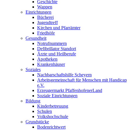
Geschichte
Wappen
Einrichtungen
Bücherei
Jugendtreff
Kirchen und Pfarrämter
Friedhöfe
Gesundheit
Notrufnummern
Defibrillator Standort
Ärzte und Heilberufe
Apotheken
Krankenhäuser
Soziales
Nachbarschaftshilfe Scheyern
Arbeitsgemeinschaft für Menschen mit Handicap
e.V.
Erzeugermarkt PfaffenhofenerLand
Soziale Einrichtungen
Bildung
Kinderbetreuung
Schulen
Volkshochschule
Grundstücke
Bodenrichtwert