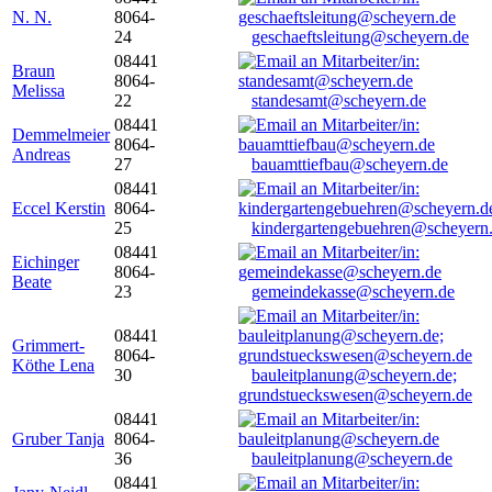
N. N.
8064-
24
geschaeftsleitung@scheyern.de
08441
Braun
8064-
Melissa
22
standesamt@scheyern.de
08441
Demmelmeier
8064-
Andreas
27
bauamttiefbau@scheyern.de
08441
Eccel Kerstin
8064-
25
kindergartengebuehren@scheyern
08441
Eichinger
8064-
Beate
23
gemeindekasse@scheyern.de
08441
Grimmert-
8064-
Köthe Lena
30
bauleitplanung@scheyern.de;
grundstueckswesen@scheyern.de
08441
Gruber Tanja
8064-
36
bauleitplanung@scheyern.de
08441