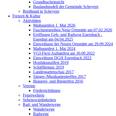
Grundbucheinsicht
Baulandmodell der Gemeinde Scheyern
Breitband in Scheyern
Freizeit & Kultur
Aktivitäten
Maibaumfest 1. Mai 2026
Faschingstreiben Neue Ortsmitte am 07.02.2026
Eröffnung Geh- und Radweg Euernbach -
Eisenhut am 04.04.2025
Einweihung der Neuen Ortsmitte am 29.09.2024
Maibaumfest 1. Mai 2024
VGI-Flexi Auftaktfest am 30.09.2022
Einweihung DGH Euernbach 2022
Hopfakranzlfest 2019
Schäfflertanz 2019
Landesgartenschau 2017
Sänger-/Musikantentreffen 2017
Brauerei- und Bürgerfest 2016
Vereine
Förderrichtlinien
Feuerwehren
Sehenswürdigkeiten
Rad- und Wanderwege
Wanderwege
Radwege