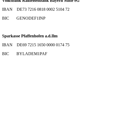
Volksbank Raiffeisenbank Bayern Mitte eG
IBAN DE73 7216 0818 0002 5104 72
BIC GENODEF1INP
Sparkasse Pfaffenhofen a.d.Ilm
IBAN DE69 7215 1650 0000 0174 75
BIC BYLADEM1PAF