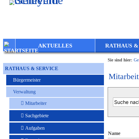
Zum Inhalt
,
zur Navigation
oder
zur Startseite
springen.
AKTUELLES
RATHAUS &
Sie sind hier:
Ge
RATHAUS & SERVICE
Mitarbeit
Bürgermeister
Verwaltung
Mitarbeiter
Sachgebiete
Aufgaben
Name