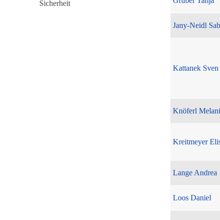
Gruber Tanja
Jany-Neidl Sab
Kattanek Sven
Knöferl Melan
Kreitmeyer Eli
Lange Andrea
Loos Daniel