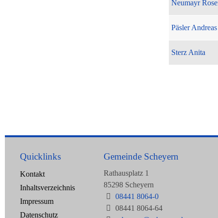
Neumayr Rose
Päsler Andreas
Sterz Anita
Quicklinks
Gemeinde Scheyern
Rathausplatz 1
Kontakt
85298 Scheyern
Inhaltsverzeichnis
08441 8064-0
Impressum
08441 8064-64
Datenschutz