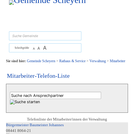
Zum Inhalt
,
zur Navigation
oder
zur Startseite
springen.
suchen
A
A
Schriftgröße
A
Sie sind hier:
Gemeinde Scheyern
>
Rathaus & Service
>
Verwaltung
>
Mitarbeiter
Mitarbeiter-Telefon-Liste
Telefonliste der Mitarbeiter/innen der Verwaltung
Bürgermeister Baumeister Johannes
08441 8064-21