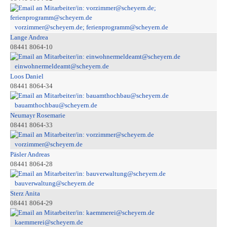
vorzimmer@scheyern.de; ferienprogramm@scheyern.de
Lange Andrea
08441 8064-10
einwohnermeldeamt@scheyern.de
Loos Daniel
08441 8064-34
bauamthochbau@scheyern.de
Neumayr Rosemarie
08441 8064-33
vorzimmer@scheyern.de
Päsler Andreas
08441 8064-28
bauverwaltung@scheyern.de
Sterz Anita
08441 8064-29
kaemmerei@scheyern.de