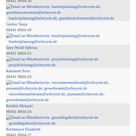
08441 8064-30
bauleitplanung@scheyern.de; grundstueckswesen@scheyern.de
Gruber Tanja
08441 8064-36
bauleitplanung@scheyern.de
Jany-Neidl Sabrina
08441 8064-31
projektleitung@scheyern.de
Kattanek Sven
08441 8064-20
einwohnermeldeamt@scheyern.de; passamt@scheyern.de;
gewerbeamt@scheyern.de
Knöferl Melanie
08441 8064-26
grundabgaben@scheyern.de
Kreitmeyer Elisabeth
08441 8064-32