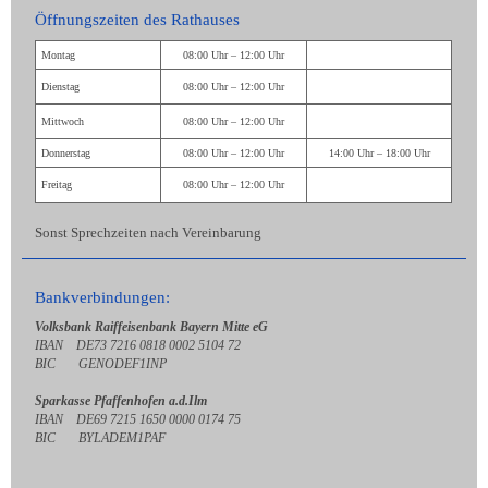
Öffnungszeiten des Rathauses
Montag
08:00 Uhr – 12:00 Uhr
Dienstag
08:00 Uhr – 12:00 Uhr
Mittwoch
08:00 Uhr – 12:00 Uhr
Donnerstag
08:00 Uhr – 12:00 Uhr
14:00 Uhr – 18:00 Uhr
Freitag
08:00 Uhr – 12:00 Uhr
Sonst Sprechzeiten nach Vereinbarung
Bankverbindungen:
Volksbank Raiffeisenbank Bayern Mitte eG
IBAN DE73 7216 0818 0002 5104 72
BIC GENODEF1INP
Sparkasse Pfaffenhofen a.d.Ilm
IBAN DE69 7215 1650 0000 0174 75
BIC BYLADEM1PAF