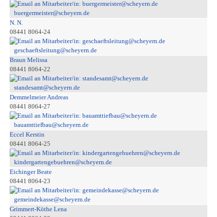
buergermeister@scheyern.de
N. N.
08441 8064-24
geschaeftsleitung@scheyern.de
Braun Melissa
08441 8064-22
standesamt@scheyern.de
Demmelmeier Andreas
08441 8064-27
bauamttiefbau@scheyern.de
Eccel Kerstin
08441 8064-25
kindergartengebuehren@scheyern.de
Eichinger Beate
08441 8064-23
gemeindekasse@scheyern.de
Grimmert-Köthe Lena