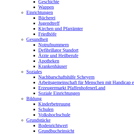
Geschichte
Wappen
Einrichtungen
Bücherei
Jugendtreff
Kirchen und Pfarrämter
Friedhöfe
Gesundheit
Notrufnummern
Defibrillator Standort
Ärzte und Heilberufe
Apotheken
Krankenhäuser
Soziales
Nachbarschaftshilfe Scheyern
Arbeitsgemeinschaft für Menschen mit Handicap e
Erzeugermarkt PfaffenhofenerLand
Soziale Einrichtungen
Bildung
Kinderbetreuung
Schulen
Volkshochschule
Grundstücke
Bodenrichtwert
Grundbucheinsicht