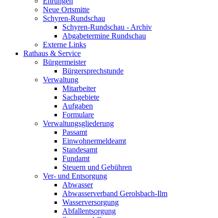
Ehrungen
Neue Ortsmitte
Schyren-Rundschau
Schyren-Rundschau - Archiv
Abgabetermine Rundschau
Externe Links
Rathaus & Service
Bürgermeister
Bürgersprechstunde
Verwaltung
Mitarbeiter
Sachgebiete
Aufgaben
Formulare
Verwaltungsgliederung
Passamt
Einwohnermeldeamt
Standesamt
Fundamt
Steuern und Gebühren
Ver- und Entsorgung
Abwasser
Abwasserverband Gerolsbach-Ilm
Wasserversorgung
Abfallentsorgung