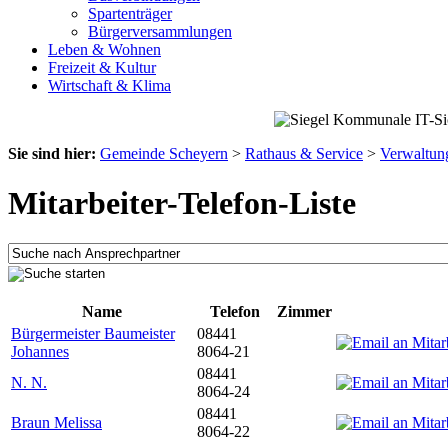
Spartenträger
Bürgerversammlungen
Leben & Wohnen
Freizeit & Kultur
Wirtschaft & Klima
Sie sind hier:
Gemeinde Scheyern
>
Rathaus & Service
>
Verwaltun
Mitarbeiter-Telefon-Liste
Name
Telefon
Zimmer
Bürgermeister Baumeister
08441
Johannes
8064-21
08441
N. N.
8064-24
08441
Braun Melissa
8064-22