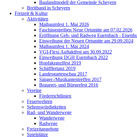
Baulandmodell der Gemeinde Scheyern
Breitband in Scheyern
Freizeit & Kultur
Aktivitäten
Maibaumfest 1. Mai 2026
Faschingstreiben Neue Ortsmitte am 07.02.2026
Eröffnung Geh- und Radweg Euernbach - Eisenhu
Einweihung der Neuen Ortsmitte am 29.09.2024
Maibaumfest 1. Mai 2024
VGI-Flexi Auftaktfest am 30.09.2022
Einweihung DGH Euernbach 2022
Hopfakranzlfest 2019
Schäfflertanz 2019
Landesgartenschau 2017
Sänger-/Musikantentreffen 2017
Brauerei- und Bürgerfest 2016
Vereine
Förderrichtlinien
Feuerwehren
Sehenswürdigkeiten
Rad- und Wanderwege
Wanderwege
Radwege
Freizeitangebote
Spielplätze