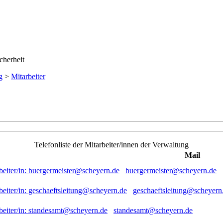
g
>
Mitarbeiter
Telefonliste der Mitarbeiter/innen der Verwaltung
Mail
buergermeister@scheyern.de
geschaeftsleitung@scheyern
standesamt@scheyern.de