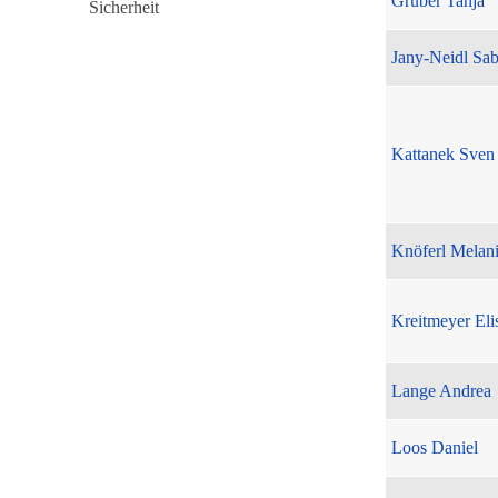
Gruber Tanja
Jany-Neidl Sab
Kattanek Sven
Knöferl Melan
Kreitmeyer Eli
Lange Andrea
Loos Daniel