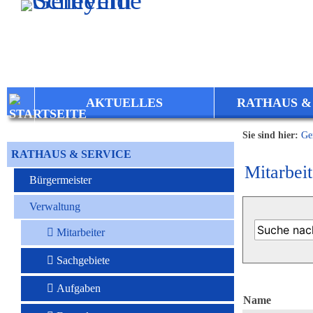
Zum Inhalt
,
zur Navigation
oder
zur Startseite
springen.
AKTUELLES
RATHAUS &
Sie sind hier:
Ge
RATHAUS & SERVICE
Mitarbeit
Bürgermeister
Verwaltung
Mitarbeiter
Sachgebiete
Aufgaben
Name