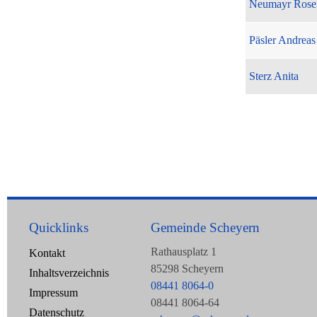
Neumayr Rose
Päsler Andreas
Sterz Anita
Quicklinks
Gemeinde Scheyern
Rathausplatz 1
Kontakt
85298 Scheyern
Inhaltsverzeichnis
08441 8064-0
Impressum
08441 8064-64
Datenschutz