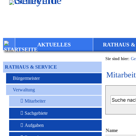
Zum Inhalt
,
zur Navigation
oder
zur Startseite
springen.
AKTUELLES
RATHAUS &
Sie sind hier:
Ge
RATHAUS & SERVICE
Mitarbeit
Bürgermeister
Verwaltung
Mitarbeiter
Sachgebiete
Aufgaben
Name