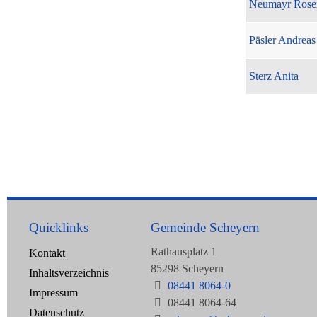
Neumayr Rose
Päsler Andreas
Sterz Anita
Quicklinks
Gemeinde Scheyern
Rathausplatz 1
Kontakt
85298 Scheyern
Inhaltsverzeichnis
08441 8064-0
Impressum
08441 8064-64
Datenschutz