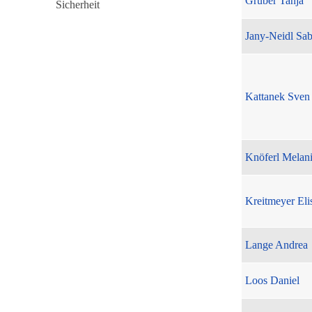
Gruber Tanja
Jany-Neidl Sab
Kattanek Sven
Knöferl Melan
Kreitmeyer Eli
Lange Andrea
Loos Daniel