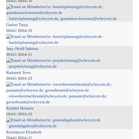
08441 8064-30
bauleitplanung@scheyern.de; grundstueckswesen@scheyern.de
Gruber Tanja
08441 8064-36
bauleitplanung@scheyern.de
Jany-Neidl Sabrina
08441 8064-31
projektleitung@scheyern.de
Kattanek Sven
08441 8064-20
einwohnermeldeamt@scheyern.de; passamt@scheyern.de;
gewerbeamt@scheyern.de
Knöferl Melanie
08441 8064-26
grundabgaben@scheyern.de
Kreitmeyer Elisabeth
08441 8064-32