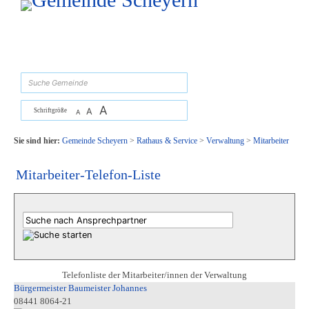
Zum Inhalt
,
zur Navigation
oder
zur Startseite
springen.
suchen
A
A
Schriftgröße
A
Sie sind hier:
Gemeinde Scheyern
>
Rathaus & Service
>
Verwaltung
>
Mitarbeiter
Mitarbeiter-Telefon-Liste
Telefonliste der Mitarbeiter/innen der Verwaltung
Bürgermeister Baumeister Johannes
08441 8064-21