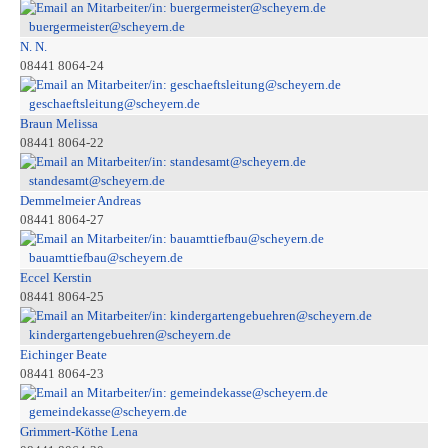
buergermeister@scheyern.de
N. N.
08441 8064-24
geschaeftsleitung@scheyern.de
Braun Melissa
08441 8064-22
standesamt@scheyern.de
Demmelmeier Andreas
08441 8064-27
bauamttiefbau@scheyern.de
Eccel Kerstin
08441 8064-25
kindergartengebuehren@scheyern.de
Eichinger Beate
08441 8064-23
gemeindekasse@scheyern.de
Grimmert-Köthe Lena