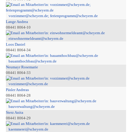
vorzimmer@scheyern.de; ferienprogramm@scheyern.de
Lange Andrea
08441 8064-10
einwohnermeldeamt@scheyern.de
Loos Daniel
08441 8064-34
bauamthochbau@scheyern.de
Neumayr Rosemarie
08441 8064-33
vorzimmer@scheyern.de
Päsler Andreas
08441 8064-28
bauverwaltung@scheyern.de
Sterz Anita
08441 8064-29
kaemmerei@scheyern.de