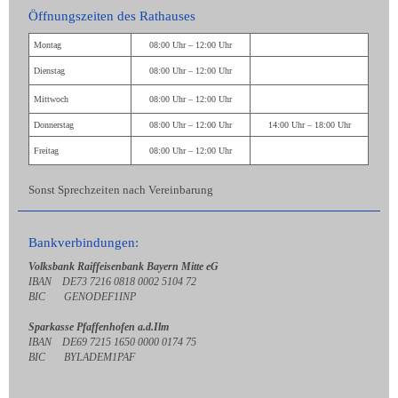
Öffnungszeiten des Rathauses
Montag
08:00 Uhr – 12:00 Uhr
Dienstag
08:00 Uhr – 12:00 Uhr
Mittwoch
08:00 Uhr – 12:00 Uhr
Donnerstag
08:00 Uhr – 12:00 Uhr
14:00 Uhr – 18:00 Uhr
Freitag
08:00 Uhr – 12:00 Uhr
Sonst Sprechzeiten nach Vereinbarung
Bankverbindungen:
Volksbank Raiffeisenbank Bayern Mitte eG
IBAN DE73 7216 0818 0002 5104 72
BIC GENODEF1INP
Sparkasse Pfaffenhofen a.d.Ilm
IBAN DE69 7215 1650 0000 0174 75
BIC BYLADEM1PAF