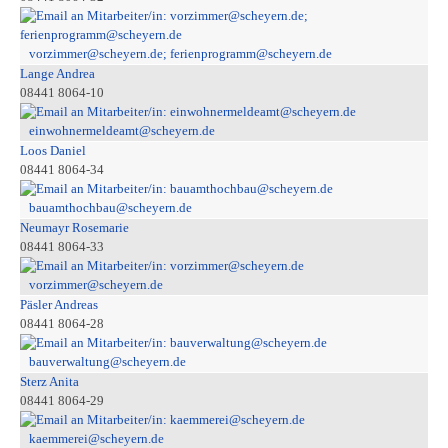
vorzimmer@scheyern.de; ferienprogramm@scheyern.de
Lange Andrea
08441 8064-10
einwohnermeldeamt@scheyern.de
Loos Daniel
08441 8064-34
bauamthochbau@scheyern.de
Neumayr Rosemarie
08441 8064-33
vorzimmer@scheyern.de
Päsler Andreas
08441 8064-28
bauverwaltung@scheyern.de
Sterz Anita
08441 8064-29
kaemmerei@scheyern.de