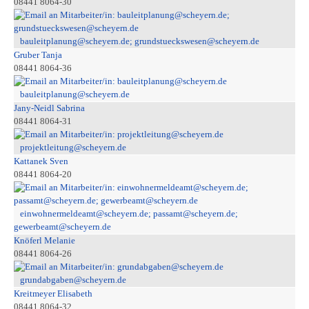
08441 8064-30
bauleitplanung@scheyern.de; grundstueckswesen@scheyern.de
Gruber Tanja
08441 8064-36
bauleitplanung@scheyern.de
Jany-Neidl Sabrina
08441 8064-31
projektleitung@scheyern.de
Kattanek Sven
08441 8064-20
einwohnermeldeamt@scheyern.de; passamt@scheyern.de;
gewerbeamt@scheyern.de
Knöferl Melanie
08441 8064-26
grundabgaben@scheyern.de
Kreitmeyer Elisabeth
08441 8064-32