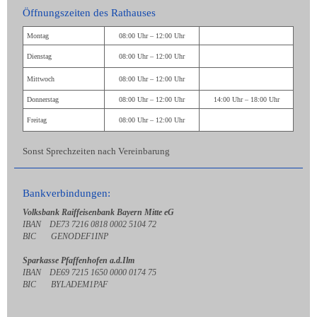
Öffnungszeiten des Rathauses
Montag
08:00 Uhr – 12:00 Uhr
Dienstag
08:00 Uhr – 12:00 Uhr
Mittwoch
08:00 Uhr – 12:00 Uhr
Donnerstag
08:00 Uhr – 12:00 Uhr
14:00 Uhr – 18:00 Uhr
Freitag
08:00 Uhr – 12:00 Uhr
Sonst Sprechzeiten nach Vereinbarung
Bankverbindungen:
Volksbank Raiffeisenbank Bayern Mitte eG
IBAN DE73 7216 0818 0002 5104 72
BIC GENODEF1INP
Sparkasse Pfaffenhofen a.d.Ilm
IBAN DE69 7215 1650 0000 0174 75
BIC BYLADEM1PAF