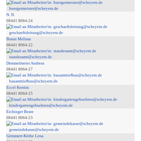
buergermeister@scheyern.de
N. N.
08441 8064-24
geschaeftsleitung@scheyern.de
Braun Melissa
08441 8064-22
standesamt@scheyern.de
Demmelmeier Andreas
08441 8064-27
bauamttiefbau@scheyern.de
Eccel Kerstin
08441 8064-25
kindergartengebuehren@scheyern.de
Eichinger Beate
08441 8064-23
gemeindekasse@scheyern.de
Grimmert-Köthe Lena