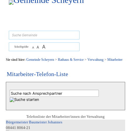
Zum Inhalt
,
zur Navigation
oder
zur Startseite
springen.
suchen
A
A
Schriftgröße
A
Sie sind hier:
Gemeinde Scheyern
>
Rathaus & Service
>
Verwaltung
>
Mitarbeiter
Mitarbeiter-Telefon-Liste
Telefonliste der Mitarbeiter/innen der Verwaltung
Bürgermeister Baumeister Johannes
08441 8064-21