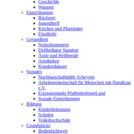
Geschichte
Wappen
Einrichtungen
Bücherei
Jugendtreff
Kirchen und Pfarrämter
Friedhöfe
Gesundheit
Notrufnummern
Defibrillator Standort
Ärzte und Heilberufe
Apotheken
Krankenhäuser
Soziales
Nachbarschaftshilfe Scheyern
Arbeitsgemeinschaft für Menschen mit Handicap
e.V.
Erzeugermarkt PfaffenhofenerLand
Soziale Einrichtungen
Bildung
Kinderbetreuung
Schulen
Volkshochschule
Grundstücke
Bodenrichtwert