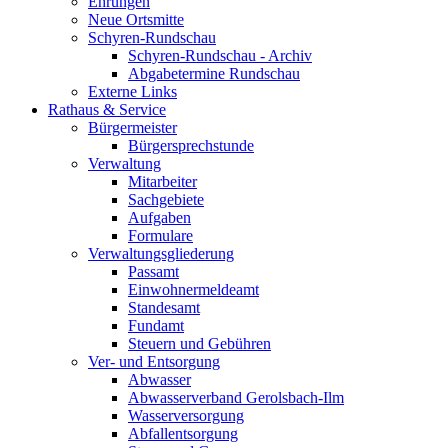
Ehrungen
Neue Ortsmitte
Schyren-Rundschau
Schyren-Rundschau - Archiv
Abgabetermine Rundschau
Externe Links
Rathaus & Service
Bürgermeister
Bürgersprechstunde
Verwaltung
Mitarbeiter
Sachgebiete
Aufgaben
Formulare
Verwaltungsgliederung
Passamt
Einwohnermeldeamt
Standesamt
Fundamt
Steuern und Gebühren
Ver- und Entsorgung
Abwasser
Abwasserverband Gerolsbach-Ilm
Wasserversorgung
Abfallentsorgung