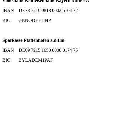
Volksbank Raiffeisenbank Bayern Mitte eG
IBAN DE73 7216 0818 0002 5104 72
BIC GENODEF1INP
Sparkasse Pfaffenhofen a.d.Ilm
IBAN DE69 7215 1650 0000 0174 75
BIC BYLADEM1PAF