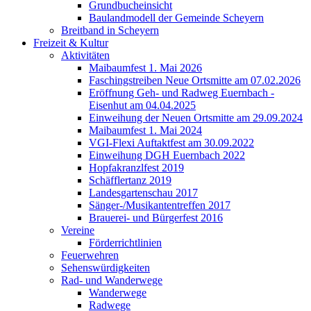
Grundbucheinsicht
Baulandmodell der Gemeinde Scheyern
Breitband in Scheyern
Freizeit & Kultur
Aktivitäten
Maibaumfest 1. Mai 2026
Faschingstreiben Neue Ortsmitte am 07.02.2026
Eröffnung Geh- und Radweg Euernbach -
Eisenhut am 04.04.2025
Einweihung der Neuen Ortsmitte am 29.09.2024
Maibaumfest 1. Mai 2024
VGI-Flexi Auftaktfest am 30.09.2022
Einweihung DGH Euernbach 2022
Hopfakranzlfest 2019
Schäfflertanz 2019
Landesgartenschau 2017
Sänger-/Musikantentreffen 2017
Brauerei- und Bürgerfest 2016
Vereine
Förderrichtlinien
Feuerwehren
Sehenswürdigkeiten
Rad- und Wanderwege
Wanderwege
Radwege