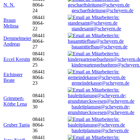
N. N.
8064-
24
geschaeftsleitung@scheyern.de
08441
Braun
8064-
Melissa
22
standesamt@scheyern.de
08441
Demmelmeier
8064-
Andreas
27
bauamttiefbau@scheyern.de
08441
Eccel Kerstin
8064-
25
kindergartengebuehren@scheyern
08441
Eichinger
8064-
Beate
23
gemeindekasse@scheyern.de
08441
Grimmert-
8064-
Köthe Lena
30
bauleitplanung@scheyern.de;
grundstueckswesen@scheyern.de
08441
Gruber Tanja
8064-
36
bauleitplanung@scheyern.de
08441