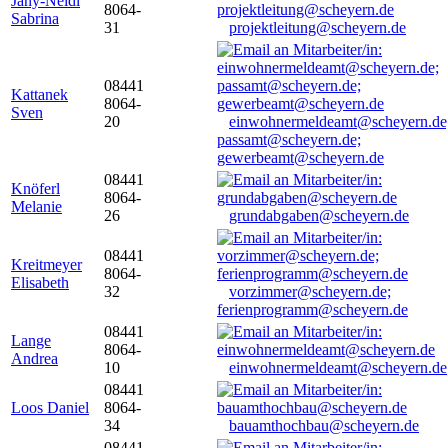
Jany-Neidl
8064-
Sabrina
31
projektleitung@scheyern.de
08441
Kattanek
8064-
Sven
20
einwohnermeldeamt@scheyern.de
passamt@scheyern.de;
gewerbeamt@scheyern.de
08441
Knöferl
8064-
Melanie
26
grundabgaben@scheyern.de
08441
Kreitmeyer
8064-
Elisabeth
32
vorzimmer@scheyern.de;
ferienprogramm@scheyern.de
08441
Lange
8064-
Andrea
10
einwohnermeldeamt@scheyern.de
08441
Loos Daniel
8064-
34
bauamthochbau@scheyern.de
08441