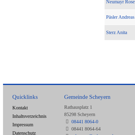
Neumayr Rose
Päsler Andreas
Sterz Anita
Quicklinks
Gemeinde Scheyern
Rathausplatz 1
Kontakt
85298 Scheyern
Inhaltsverzeichnis
08441 8064-0
Impressum
08441 8064-64
Datenschutz