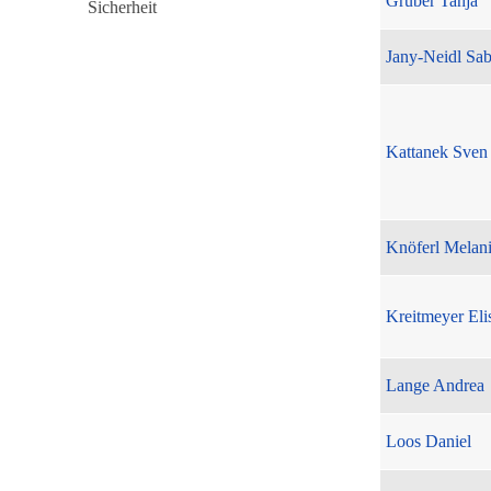
Gruber Tanja
Jany-Neidl Sab
Kattanek Sven
Knöferl Melan
Kreitmeyer Eli
Lange Andrea
Loos Daniel