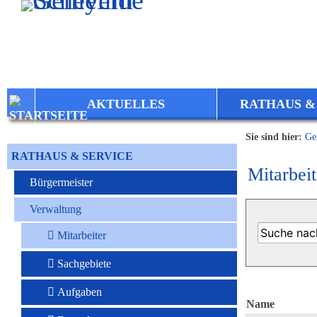
Zum Inhalt
,
zur Navigation
oder
zur Startseite
springen.
AKTUELLES
RATHAUS &
Sie sind hier:
Ge
RATHAUS & SERVICE
Mitarbeit
Bürgermeister
Verwaltung
Mitarbeiter
Sachgebiete
Aufgaben
Name