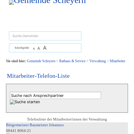
Zum Inhalt
,
zur Navigation
oder
zur Startseite
springen.
suchen
A
A
Schriftgröße
A
Sie sind hier:
Gemeinde Scheyern
>
Rathaus & Service
>
Verwaltung
>
Mitarbeiter
Mitarbeiter-Telefon-Liste
Telefonliste der Mitarbeiter/innen der Verwaltung
Bürgermeister Baumeister Johannes
08441 8064-21