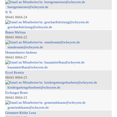
buergermeister@scheyern.de
N. N.
08441 8064-24
geschaeftsleitung@scheyern.de
Braun Melissa
08441 8064-22
standesamt@scheyern.de
Demmelmeier Andreas
08441 8064-27
bauamttiefbau@scheyern.de
Eccel Kerstin
08441 8064-25
kindergartengebuehren@scheyern.de
Eichinger Beate
08441 8064-23
gemeindekasse@scheyern.de
Grimmert-Köthe Lena