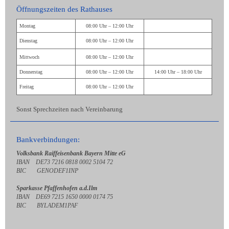
Öffnungszeiten des Rathauses
Montag
08:00 Uhr – 12:00 Uhr
Dienstag
08:00 Uhr – 12:00 Uhr
Mittwoch
08:00 Uhr – 12:00 Uhr
Donnerstag
08:00 Uhr – 12:00 Uhr
14:00 Uhr – 18:00 Uhr
Freitag
08:00 Uhr – 12:00 Uhr
Sonst Sprechzeiten nach Vereinbarung
Bankverbindungen:
Volksbank Raiffeisenbank Bayern Mitte eG
IBAN DE73 7216 0818 0002 5104 72
BIC GENODEF1INP
Sparkasse Pfaffenhofen a.d.Ilm
IBAN DE69 7215 1650 0000 0174 75
BIC BYLADEM1PAF