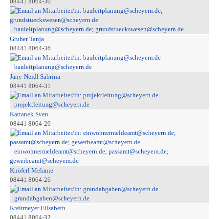
08441 8064-30
bauleitplanung@scheyern.de; grundstueckswesen@scheyern.de
Gruber Tanja
08441 8064-36
bauleitplanung@scheyern.de
Jany-Neidl Sabrina
08441 8064-31
projektleitung@scheyern.de
Kattanek Sven
08441 8064-20
einwohnermeldeamt@scheyern.de; passamt@scheyern.de;
gewerbeamt@scheyern.de
Knöferl Melanie
08441 8064-26
grundabgaben@scheyern.de
Kreitmeyer Elisabeth
08441 8064-32