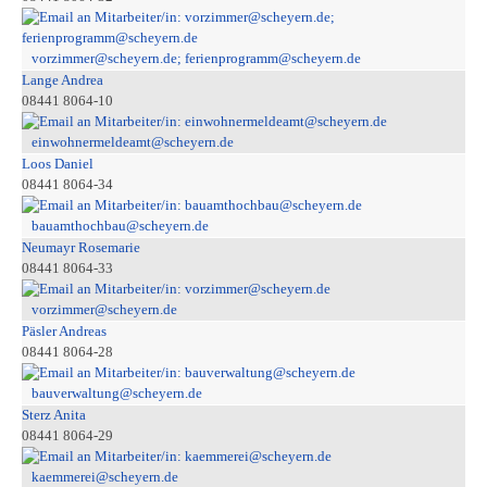
vorzimmer@scheyern.de; ferienprogramm@scheyern.de
Lange Andrea
08441 8064-10
einwohnermeldeamt@scheyern.de
Loos Daniel
08441 8064-34
bauamthochbau@scheyern.de
Neumayr Rosemarie
08441 8064-33
vorzimmer@scheyern.de
Päsler Andreas
08441 8064-28
bauverwaltung@scheyern.de
Sterz Anita
08441 8064-29
kaemmerei@scheyern.de