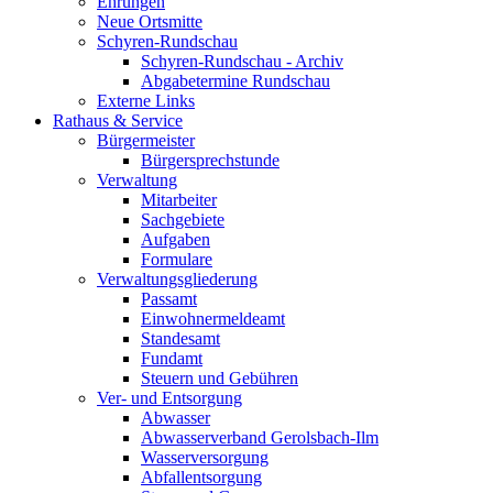
Ehrungen
Neue Ortsmitte
Schyren-Rundschau
Schyren-Rundschau - Archiv
Abgabetermine Rundschau
Externe Links
Rathaus & Service
Bürgermeister
Bürgersprechstunde
Verwaltung
Mitarbeiter
Sachgebiete
Aufgaben
Formulare
Verwaltungsgliederung
Passamt
Einwohnermeldeamt
Standesamt
Fundamt
Steuern und Gebühren
Ver- und Entsorgung
Abwasser
Abwasserverband Gerolsbach-Ilm
Wasserversorgung
Abfallentsorgung