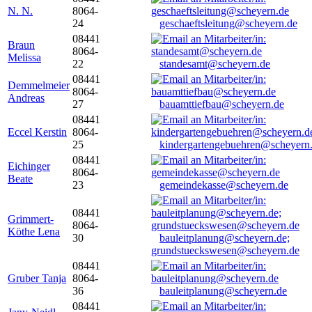
N. N.
8064-
24
geschaeftsleitung@scheyern.de
08441
Braun
8064-
Melissa
22
standesamt@scheyern.de
08441
Demmelmeier
8064-
Andreas
27
bauamttiefbau@scheyern.de
08441
Eccel Kerstin
8064-
25
kindergartengebuehren@scheyern
08441
Eichinger
8064-
Beate
23
gemeindekasse@scheyern.de
08441
Grimmert-
8064-
Köthe Lena
30
bauleitplanung@scheyern.de;
grundstueckswesen@scheyern.de
08441
Gruber Tanja
8064-
36
bauleitplanung@scheyern.de
08441