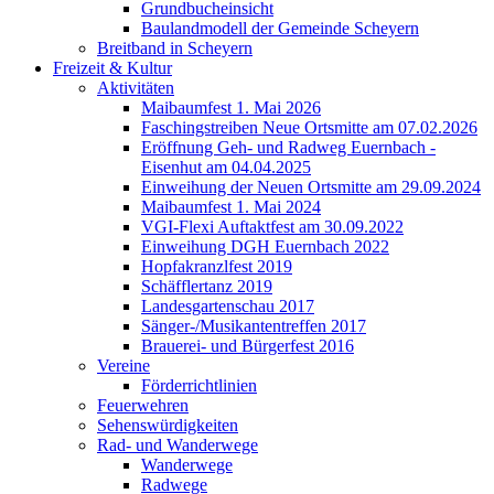
Grundbucheinsicht
Baulandmodell der Gemeinde Scheyern
Breitband in Scheyern
Freizeit & Kultur
Aktivitäten
Maibaumfest 1. Mai 2026
Faschingstreiben Neue Ortsmitte am 07.02.2026
Eröffnung Geh- und Radweg Euernbach -
Eisenhut am 04.04.2025
Einweihung der Neuen Ortsmitte am 29.09.2024
Maibaumfest 1. Mai 2024
VGI-Flexi Auftaktfest am 30.09.2022
Einweihung DGH Euernbach 2022
Hopfakranzlfest 2019
Schäfflertanz 2019
Landesgartenschau 2017
Sänger-/Musikantentreffen 2017
Brauerei- und Bürgerfest 2016
Vereine
Förderrichtlinien
Feuerwehren
Sehenswürdigkeiten
Rad- und Wanderwege
Wanderwege
Radwege