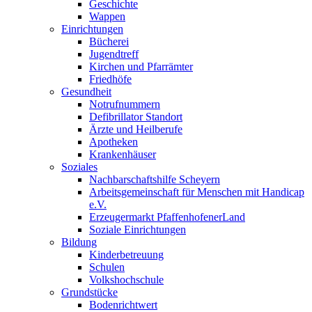
Geschichte
Wappen
Einrichtungen
Bücherei
Jugendtreff
Kirchen und Pfarrämter
Friedhöfe
Gesundheit
Notrufnummern
Defibrillator Standort
Ärzte und Heilberufe
Apotheken
Krankenhäuser
Soziales
Nachbarschaftshilfe Scheyern
Arbeitsgemeinschaft für Menschen mit Handicap
e.V.
Erzeugermarkt PfaffenhofenerLand
Soziale Einrichtungen
Bildung
Kinderbetreuung
Schulen
Volkshochschule
Grundstücke
Bodenrichtwert