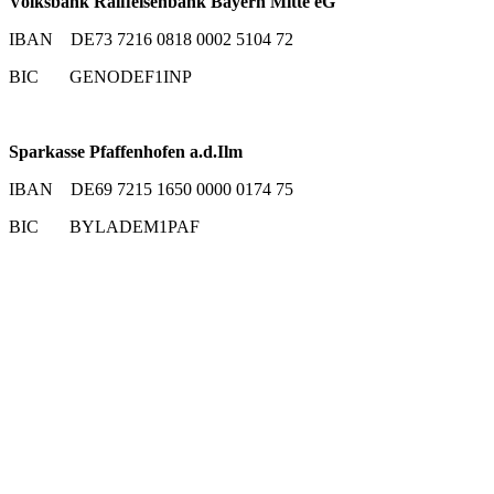
Volksbank Raiffeisenbank Bayern Mitte eG
IBAN DE73 7216 0818 0002 5104 72
BIC GENODEF1INP
Sparkasse Pfaffenhofen a.d.Ilm
IBAN DE69 7215 1650 0000 0174 75
BIC BYLADEM1PAF