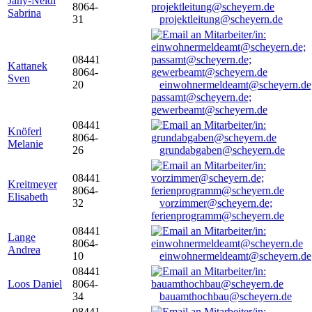
Jany-Neidl
8064-
Sabrina
31
projektleitung@scheyern.de
08441
Kattanek
8064-
Sven
20
einwohnermeldeamt@scheyern.de
passamt@scheyern.de;
gewerbeamt@scheyern.de
08441
Knöferl
8064-
Melanie
26
grundabgaben@scheyern.de
08441
Kreitmeyer
8064-
Elisabeth
32
vorzimmer@scheyern.de;
ferienprogramm@scheyern.de
08441
Lange
8064-
Andrea
10
einwohnermeldeamt@scheyern.de
08441
Loos Daniel
8064-
34
bauamthochbau@scheyern.de
08441