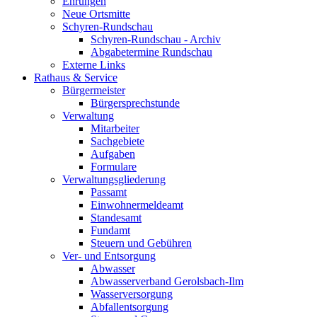
Ehrungen
Neue Ortsmitte
Schyren-Rundschau
Schyren-Rundschau - Archiv
Abgabetermine Rundschau
Externe Links
Rathaus & Service
Bürgermeister
Bürgersprechstunde
Verwaltung
Mitarbeiter
Sachgebiete
Aufgaben
Formulare
Verwaltungsgliederung
Passamt
Einwohnermeldeamt
Standesamt
Fundamt
Steuern und Gebühren
Ver- und Entsorgung
Abwasser
Abwasserverband Gerolsbach-Ilm
Wasserversorgung
Abfallentsorgung