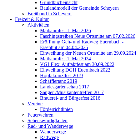
Grundbucheinsicht
Baulandmodell der Gemeinde Scheyern
Breitband in Scheyern
Freizeit & Kultur
Aktivitäten
Maibaumfest 1. Mai 2026
Faschingstreiben Neue Ortsmitte am 07.02.2026
Eröffnung Geh- und Radweg Euernbach -
Eisenhut am 04.04.2025
Einweihung der Neuen Ortsmitte am 29.09.2024
Maibaumfest 1. Mai 2024
VGI-Flexi Auftaktfest am 30.09.2022
Einweihung DGH Euernbach 2022
Hopfakranzlfest 2019
Schäfflertanz 2019
Landesgartenschau 2017
Sänger-/Musikantentreffen 2017
Brauerei- und Bürgerfest 2016
Vereine
Förderrichtlinien
Feuerwehren
Sehenswürdigkeiten
Rad- und Wanderwege
Wanderwege
Radwege