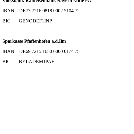
Volksbank Raiffeisenbank Bayern Mitte eG
IBAN DE73 7216 0818 0002 5104 72
BIC GENODEF1INP
Sparkasse Pfaffenhofen a.d.Ilm
IBAN DE69 7215 1650 0000 0174 75
BIC BYLADEM1PAF