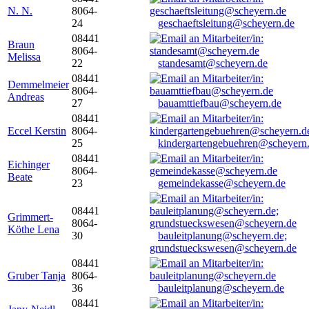
N. N.
8064-
24
geschaeftsleitung@scheyern.de
08441
Braun
8064-
Melissa
22
standesamt@scheyern.de
08441
Demmelmeier
8064-
Andreas
27
bauamttiefbau@scheyern.de
08441
Eccel Kerstin
8064-
25
kindergartengebuehren@scheyern
08441
Eichinger
8064-
Beate
23
gemeindekasse@scheyern.de
08441
Grimmert-
8064-
Köthe Lena
30
bauleitplanung@scheyern.de;
grundstueckswesen@scheyern.de
08441
Gruber Tanja
8064-
36
bauleitplanung@scheyern.de
08441