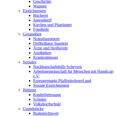
Geschichte
Wappen
Einrichtungen
Bücherei
Jugendtreff
Kirchen und Pfarrämter
Friedhöfe
Gesundheit
Notrufnummern
Defibrillator Standort
Ärzte und Heilberufe
Apotheken
Krankenhäuser
Soziales
Nachbarschaftshilfe Scheyern
Arbeitsgemeinschaft für Menschen mit Handicap
e.V.
Erzeugermarkt PfaffenhofenerLand
Soziale Einrichtungen
Bildung
Kinderbetreuung
Schulen
Volkshochschule
Grundstücke
Bodenrichtwert