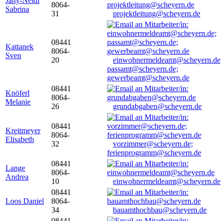
Jany-Neidl
8064-
Sabrina
31
projektleitung@scheyern.de
08441
Kattanek
8064-
Sven
20
einwohnermeldeamt@scheyern.de
passamt@scheyern.de;
gewerbeamt@scheyern.de
08441
Knöferl
8064-
Melanie
26
grundabgaben@scheyern.de
08441
Kreitmeyer
8064-
Elisabeth
32
vorzimmer@scheyern.de;
ferienprogramm@scheyern.de
08441
Lange
8064-
Andrea
10
einwohnermeldeamt@scheyern.de
08441
Loos Daniel
8064-
34
bauamthochbau@scheyern.de
08441