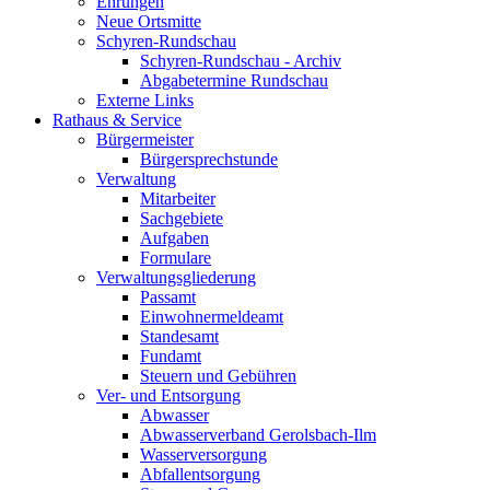
Ehrungen
Neue Ortsmitte
Schyren-Rundschau
Schyren-Rundschau - Archiv
Abgabetermine Rundschau
Externe Links
Rathaus & Service
Bürgermeister
Bürgersprechstunde
Verwaltung
Mitarbeiter
Sachgebiete
Aufgaben
Formulare
Verwaltungsgliederung
Passamt
Einwohnermeldeamt
Standesamt
Fundamt
Steuern und Gebühren
Ver- und Entsorgung
Abwasser
Abwasserverband Gerolsbach-Ilm
Wasserversorgung
Abfallentsorgung