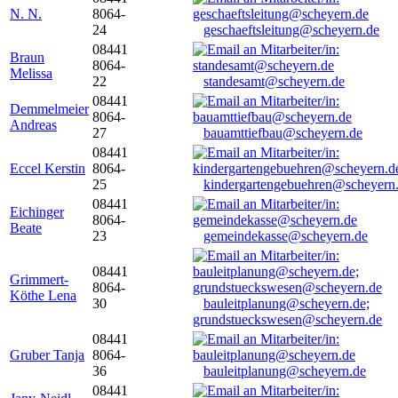
N. N.
8064-
24
geschaeftsleitung@scheyern.de
08441
Braun
8064-
Melissa
22
standesamt@scheyern.de
08441
Demmelmeier
8064-
Andreas
27
bauamttiefbau@scheyern.de
08441
Eccel Kerstin
8064-
25
kindergartengebuehren@scheyern
08441
Eichinger
8064-
Beate
23
gemeindekasse@scheyern.de
08441
Grimmert-
8064-
Köthe Lena
30
bauleitplanung@scheyern.de;
grundstueckswesen@scheyern.de
08441
Gruber Tanja
8064-
36
bauleitplanung@scheyern.de
08441