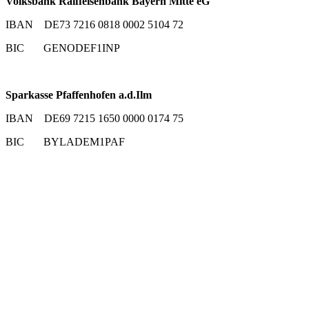
Volksbank Raiffeisenbank Bayern Mitte eG
IBAN DE73 7216 0818 0002 5104 72
BIC GENODEF1INP
Sparkasse Pfaffenhofen a.d.Ilm
IBAN DE69 7215 1650 0000 0174 75
BIC BYLADEM1PAF