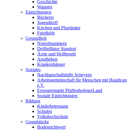
Geschichte
Wappen
Einrichtungen
Bücherei
Jugendtreff
Kirchen und Pfarrämter
Friedhöfe
Gesundheit
Notrufnummern
Defibrillator Standort
Ärzte und Heilberufe
Apotheken
Krankenhäuser
Soziales
Nachbarschaftshilfe Scheyern
Arbeitsgemeinschaft für Menschen mit Handicap
e.V.
Erzeugermarkt PfaffenhofenerLand
Soziale Einrichtungen
Bildung
Kinderbetreuung
Schulen
Volkshochschule
Grundstücke
Bodenrichtwert