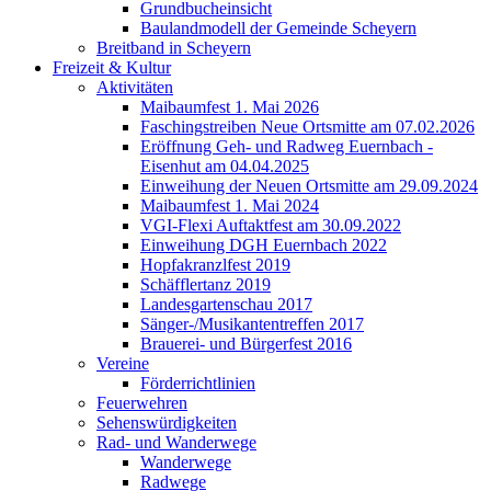
Grundbucheinsicht
Baulandmodell der Gemeinde Scheyern
Breitband in Scheyern
Freizeit & Kultur
Aktivitäten
Maibaumfest 1. Mai 2026
Faschingstreiben Neue Ortsmitte am 07.02.2026
Eröffnung Geh- und Radweg Euernbach -
Eisenhut am 04.04.2025
Einweihung der Neuen Ortsmitte am 29.09.2024
Maibaumfest 1. Mai 2024
VGI-Flexi Auftaktfest am 30.09.2022
Einweihung DGH Euernbach 2022
Hopfakranzlfest 2019
Schäfflertanz 2019
Landesgartenschau 2017
Sänger-/Musikantentreffen 2017
Brauerei- und Bürgerfest 2016
Vereine
Förderrichtlinien
Feuerwehren
Sehenswürdigkeiten
Rad- und Wanderwege
Wanderwege
Radwege