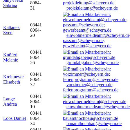
Jany-Neidl
8064-
Sabrina
31
projektleitung@scheyern.de
08441
Kattanek
8064-
Sven
20
einwohnermeldeamt@scheyern.de
passamt@scheyern.de;
gewerbeamt@scheyern.de
08441
Knöferl
8064-
Melanie
26
grundabgaben@scheyern.de
08441
Kreitmeyer
8064-
Elisabeth
32
vorzimmer@scheyern.de;
ferienprogramm@scheyern.de
08441
Lange
8064-
Andrea
10
einwohnermeldeamt@scheyern.de
08441
Loos Daniel
8064-
34
bauamthochbau@scheyern.de
08441