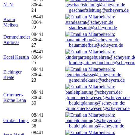
N. N.
8064-
24
geschaeftsleitung@scheyern.de
08441
Braun
8064-
Melissa
22
standesamt@scheyern.de
08441
Demmelmeier
8064-
Andreas
27
bauamttiefbau@scheyern.de
08441
Eccel Kerstin
8064-
25
kindergartengebuehren@scheyern
08441
Eichinger
8064-
Beate
23
gemeindekasse@scheyern.de
08441
Grimmert-
8064-
Köthe Lena
30
bauleitplanung@scheyern.de;
grundstueckswesen@scheyern.de
08441
Gruber Tanja
8064-
36
bauleitplanung@scheyern.de
08441