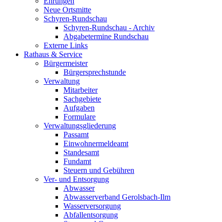
Ehrungen
Neue Ortsmitte
Schyren-Rundschau
Schyren-Rundschau - Archiv
Abgabetermine Rundschau
Externe Links
Rathaus & Service
Bürgermeister
Bürgersprechstunde
Verwaltung
Mitarbeiter
Sachgebiete
Aufgaben
Formulare
Verwaltungsgliederung
Passamt
Einwohnermeldeamt
Standesamt
Fundamt
Steuern und Gebühren
Ver- und Entsorgung
Abwasser
Abwasserverband Gerolsbach-Ilm
Wasserversorgung
Abfallentsorgung