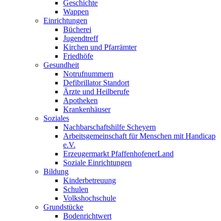
Geschichte
Wappen
Einrichtungen
Bücherei
Jugendtreff
Kirchen und Pfarrämter
Friedhöfe
Gesundheit
Notrufnummern
Defibrillator Standort
Ärzte und Heilberufe
Apotheken
Krankenhäuser
Soziales
Nachbarschaftshilfe Scheyern
Arbeitsgemeinschaft für Menschen mit Handicap
e.V.
Erzeugermarkt PfaffenhofenerLand
Soziale Einrichtungen
Bildung
Kinderbetreuung
Schulen
Volkshochschule
Grundstücke
Bodenrichtwert