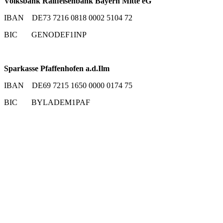
Volksbank Raiffeisenbank Bayern Mitte eG
IBAN DE73 7216 0818 0002 5104 72
BIC GENODEF1INP
Sparkasse Pfaffenhofen a.d.Ilm
IBAN DE69 7215 1650 0000 0174 75
BIC BYLADEM1PAF