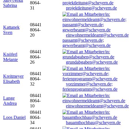
Jany-Neidl
8064-
Sabrina
31
projektleitung@scheyern.de
08441
Kattanek
8064-
Sven
20
einwohnermeldeamt@scheyern.de
passamt@scheyern.de;
gewerbeamt@scheyern.de
08441
Knöferl
8064-
Melanie
26
grundabgaben@scheyern.de
08441
Kreitmeyer
8064-
Elisabeth
32
vorzimmer@scheyern.de;
ferienprogramm@scheyern.de
08441
Lange
8064-
Andrea
10
einwohnermeldeamt@scheyern.de
08441
Loos Daniel
8064-
34
bauamthochbau@scheyern.de
08441