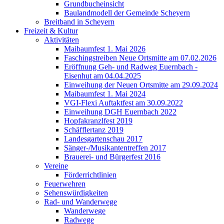
Grundbucheinsicht
Baulandmodell der Gemeinde Scheyern
Breitband in Scheyern
Freizeit & Kultur
Aktivitäten
Maibaumfest 1. Mai 2026
Faschingstreiben Neue Ortsmitte am 07.02.2026
Eröffnung Geh- und Radweg Euernbach -
Eisenhut am 04.04.2025
Einweihung der Neuen Ortsmitte am 29.09.2024
Maibaumfest 1. Mai 2024
VGI-Flexi Auftaktfest am 30.09.2022
Einweihung DGH Euernbach 2022
Hopfakranzlfest 2019
Schäfflertanz 2019
Landesgartenschau 2017
Sänger-/Musikantentreffen 2017
Brauerei- und Bürgerfest 2016
Vereine
Förderrichtlinien
Feuerwehren
Sehenswürdigkeiten
Rad- und Wanderwege
Wanderwege
Radwege