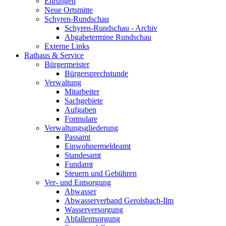
Ehrungen
Neue Ortsmitte
Schyren-Rundschau
Schyren-Rundschau - Archiv
Abgabetermine Rundschau
Externe Links
Rathaus & Service
Bürgermeister
Bürgersprechstunde
Verwaltung
Mitarbeiter
Sachgebiete
Aufgaben
Formulare
Verwaltungsgliederung
Passamt
Einwohnermeldeamt
Standesamt
Fundamt
Steuern und Gebühren
Ver- und Entsorgung
Abwasser
Abwasserverband Gerolsbach-Ilm
Wasserversorgung
Abfallentsorgung