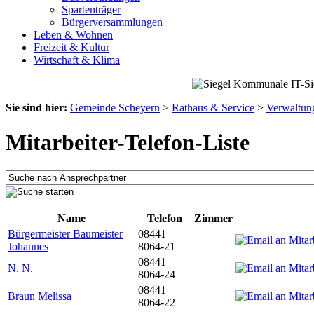
Spartenträger
Bürgerversammlungen
Leben & Wohnen
Freizeit & Kultur
Wirtschaft & Klima
Sie sind hier:
Gemeinde Scheyern
>
Rathaus & Service
>
Verwaltun
Mitarbeiter-Telefon-Liste
Name
Telefon
Zimmer
Bürgermeister Baumeister
08441
Johannes
8064-21
08441
N. N.
8064-24
08441
Braun Melissa
8064-22