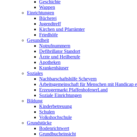
Geschichte
Wappen
Einrichtungen
Bücherei
Jugendtreff
Kirchen und Pfarrämter
Friedhöfe
Gesundheit
Notrufnummern
Defibrillator Standort
Ärzte und Heilberufe
Apotheken
Krankenhäuser
Soziales
Nachbarschaftshilfe Scheyern
Arbeitsgemeinschaft für Menschen mit Handicap e
Erzeugermarkt PfaffenhofenerLand
Soziale Einrichtungen
Bildung
Kinderbetreuung
Schulen
Volkshochschule
Grundstücke
Bodenrichtwert
Grundbucheinsicht