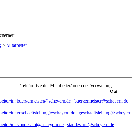
g
>
Mitarbeiter
Telefonliste der Mitarbeiter/innen der Verwaltung
Mail
buergermeister@scheyern.de
geschaeftsleitung@scheyern
standesamt@scheyern.de