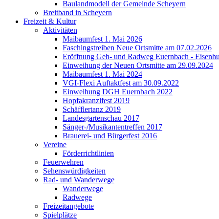
Baulandmodell der Gemeinde Scheyern
Breitband in Scheyern
Freizeit & Kultur
Aktivitäten
Maibaumfest 1. Mai 2026
Faschingstreiben Neue Ortsmitte am 07.02.2026
Eröffnung Geh- und Radweg Euernbach - Eisenhu
Einweihung der Neuen Ortsmitte am 29.09.2024
Maibaumfest 1. Mai 2024
VGI-Flexi Auftaktfest am 30.09.2022
Einweihung DGH Euernbach 2022
Hopfakranzlfest 2019
Schäfflertanz 2019
Landesgartenschau 2017
Sänger-/Musikantentreffen 2017
Brauerei- und Bürgerfest 2016
Vereine
Förderrichtlinien
Feuerwehren
Sehenswürdigkeiten
Rad- und Wanderwege
Wanderwege
Radwege
Freizeitangebote
Spielplätze