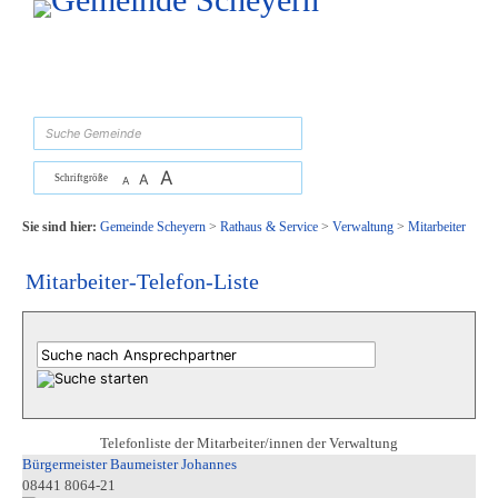
Zum Inhalt
,
zur Navigation
oder
zur Startseite
springen.
suchen
A
A
Schriftgröße
A
Sie sind hier:
Gemeinde Scheyern
>
Rathaus & Service
>
Verwaltung
>
Mitarbeiter
Mitarbeiter-Telefon-Liste
Telefonliste der Mitarbeiter/innen der Verwaltung
Bürgermeister Baumeister Johannes
08441 8064-21