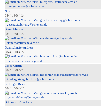
buergermeister@scheyern.de
N. N.
08441 8064-24
geschaeftsleitung@scheyern.de
Braun Melissa
08441 8064-22
standesamt@scheyern.de
Demmelmeier Andreas
08441 8064-27
bauamttiefbau@scheyern.de
Eccel Kerstin
08441 8064-25
kindergartengebuehren@scheyern.de
Eichinger Beate
08441 8064-23
gemeindekasse@scheyern.de
Grimmert-Köthe Lena