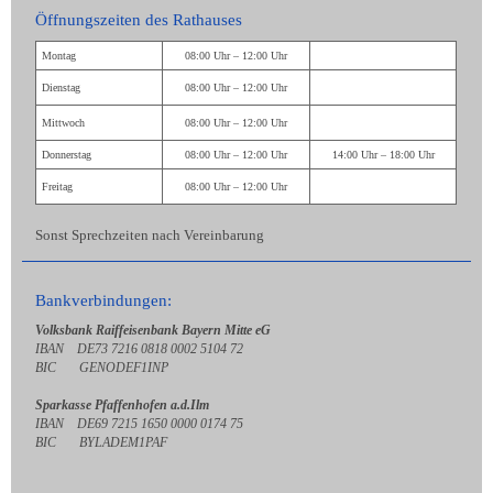
Öffnungszeiten des Rathauses
Montag
08:00 Uhr – 12:00 Uhr
Dienstag
08:00 Uhr – 12:00 Uhr
Mittwoch
08:00 Uhr – 12:00 Uhr
Donnerstag
08:00 Uhr – 12:00 Uhr
14:00 Uhr – 18:00 Uhr
Freitag
08:00 Uhr – 12:00 Uhr
Sonst Sprechzeiten nach Vereinbarung
Bankverbindungen:
Volksbank Raiffeisenbank Bayern Mitte eG
IBAN DE73 7216 0818 0002 5104 72
BIC GENODEF1INP
Sparkasse Pfaffenhofen a.d.Ilm
IBAN DE69 7215 1650 0000 0174 75
BIC BYLADEM1PAF