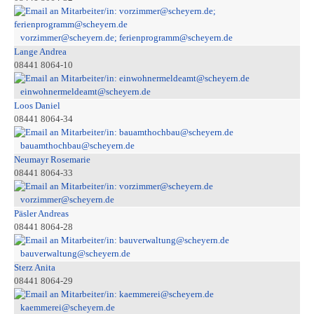
vorzimmer@scheyern.de; ferienprogramm@scheyern.de
Lange Andrea
08441 8064-10
einwohnermeldeamt@scheyern.de
Loos Daniel
08441 8064-34
bauamthochbau@scheyern.de
Neumayr Rosemarie
08441 8064-33
vorzimmer@scheyern.de
Päsler Andreas
08441 8064-28
bauverwaltung@scheyern.de
Sterz Anita
08441 8064-29
kaemmerei@scheyern.de