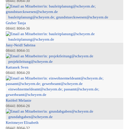
08441 8064-30
bauleitplanung@scheyern.de; grundstueckswesen@scheyern.de
Gruber Tanja
08441 8064-36
bauleitplanung@scheyern.de
Jany-Neidl Sabrina
08441 8064-31
projektleitung@scheyern.de
Kattanek Sven
08441 8064-20
einwohnermeldeamt@scheyern.de; passamt@scheyern.de;
gewerbeamt@scheyern.de
Knöferl Melanie
08441 8064-26
grundabgaben@scheyern.de
Kreitmeyer Elisabeth
08441 8064-32