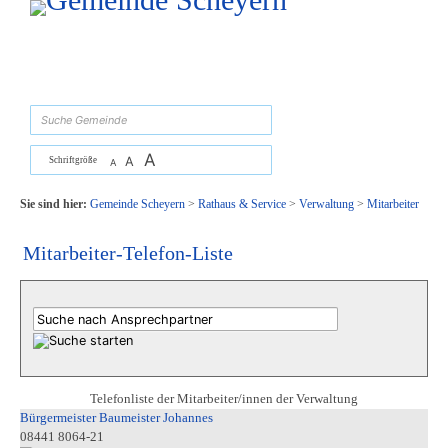
Zum Inhalt
,
zur Navigation
oder
zur Startseite
springen.
suchen
A
A
Schriftgröße
A
Sie sind hier:
Gemeinde Scheyern
>
Rathaus & Service
>
Verwaltung
>
Mitarbeiter
Mitarbeiter-Telefon-Liste
Telefonliste der Mitarbeiter/innen der Verwaltung
Bürgermeister Baumeister Johannes
08441 8064-21