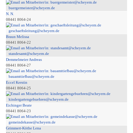
buergermeister@scheyern.de
N. N.
08441 8064-24
geschaeftsleitung@scheyern.de
Braun Melissa
08441 8064-22
standesamt@scheyern.de
Demmelmeier Andreas
08441 8064-27
bauamttiefbau@scheyern.de
Eccel Kerstin
08441 8064-25
kindergartengebuehren@scheyern.de
Eichinger Beate
08441 8064-23
gemeindekasse@scheyern.de
Grimmert-Köthe Lena