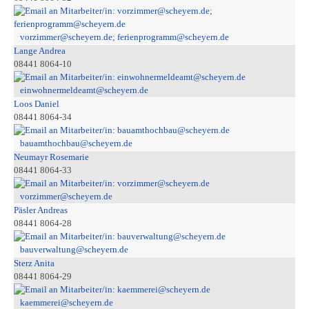
vorzimmer@scheyern.de; ferienprogramm@scheyern.de
Lange Andrea
08441 8064-10
einwohnermeldeamt@scheyern.de
Loos Daniel
08441 8064-34
bauamthochbau@scheyern.de
Neumayr Rosemarie
08441 8064-33
vorzimmer@scheyern.de
Päsler Andreas
08441 8064-28
bauverwaltung@scheyern.de
Sterz Anita
08441 8064-29
kaemmerei@scheyern.de