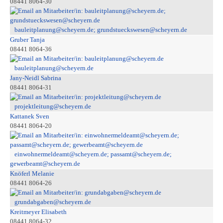
08441 8064-30
bauleitplanung@scheyern.de; grundstueckswesen@scheyern.de
Gruber Tanja
08441 8064-36
bauleitplanung@scheyern.de
Jany-Neidl Sabrina
08441 8064-31
projektleitung@scheyern.de
Kattanek Sven
08441 8064-20
einwohnermeldeamt@scheyern.de; passamt@scheyern.de;
gewerbeamt@scheyern.de
Knöferl Melanie
08441 8064-26
grundabgaben@scheyern.de
Kreitmeyer Elisabeth
08441 8064-32