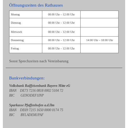
Öffnungszeiten des Rathauses
Montag
08:00 Uhr – 12:00 Uhr
Dienstag
08:00 Uhr – 12:00 Uhr
Mittwoch
08:00 Uhr – 12:00 Uhr
Donnerstag
08:00 Uhr – 12:00 Uhr
14:00 Uhr – 18:00 Uhr
Freitag
08:00 Uhr – 12:00 Uhr
Sonst Sprechzeiten nach Vereinbarung
Bankverbindungen:
Volksbank Raiffeisenbank Bayern Mitte eG
IBAN DE73 7216 0818 0002 5104 72
BIC GENODEF1INP
Sparkasse Pfaffenhofen a.d.Ilm
IBAN DE69 7215 1650 0000 0174 75
BIC BYLADEM1PAF