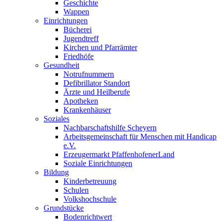
Geschichte
Wappen
Einrichtungen
Bücherei
Jugendtreff
Kirchen und Pfarrämter
Friedhöfe
Gesundheit
Notrufnummern
Defibrillator Standort
Ärzte und Heilberufe
Apotheken
Krankenhäuser
Soziales
Nachbarschaftshilfe Scheyern
Arbeitsgemeinschaft für Menschen mit Handicap
e.V.
Erzeugermarkt PfaffenhofenerLand
Soziale Einrichtungen
Bildung
Kinderbetreuung
Schulen
Volkshochschule
Grundstücke
Bodenrichtwert