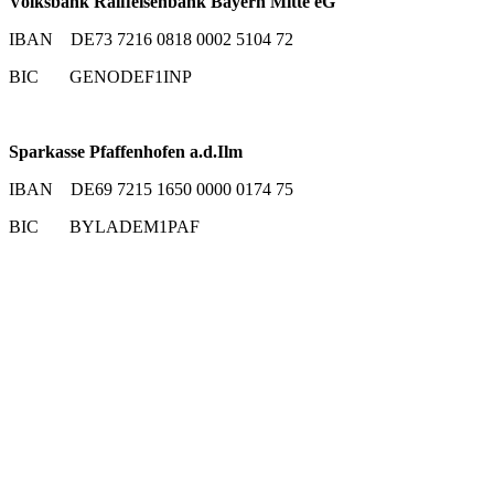
Volksbank Raiffeisenbank Bayern Mitte eG
IBAN DE73 7216 0818 0002 5104 72
BIC GENODEF1INP
Sparkasse Pfaffenhofen a.d.Ilm
IBAN DE69 7215 1650 0000 0174 75
BIC BYLADEM1PAF