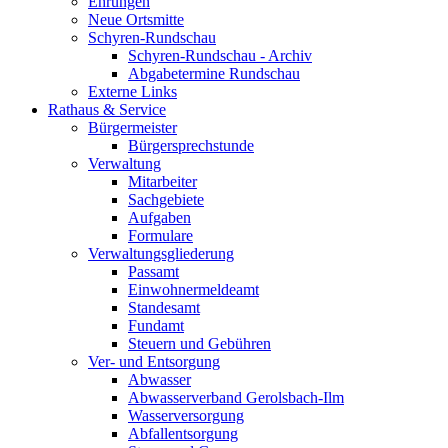
Ehrungen
Neue Ortsmitte
Schyren-Rundschau
Schyren-Rundschau - Archiv
Abgabetermine Rundschau
Externe Links
Rathaus & Service
Bürgermeister
Bürgersprechstunde
Verwaltung
Mitarbeiter
Sachgebiete
Aufgaben
Formulare
Verwaltungsgliederung
Passamt
Einwohnermeldeamt
Standesamt
Fundamt
Steuern und Gebühren
Ver- und Entsorgung
Abwasser
Abwasserverband Gerolsbach-Ilm
Wasserversorgung
Abfallentsorgung