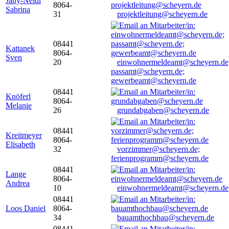
Jany-Neidl
8064-
Sabrina
31
projektleitung@scheyern.de
08441
Kattanek
8064-
Sven
20
einwohnermeldeamt@scheyern.de
passamt@scheyern.de;
gewerbeamt@scheyern.de
08441
Knöferl
8064-
Melanie
26
grundabgaben@scheyern.de
08441
Kreitmeyer
8064-
Elisabeth
32
vorzimmer@scheyern.de;
ferienprogramm@scheyern.de
08441
Lange
8064-
Andrea
10
einwohnermeldeamt@scheyern.de
08441
Loos Daniel
8064-
34
bauamthochbau@scheyern.de
08441