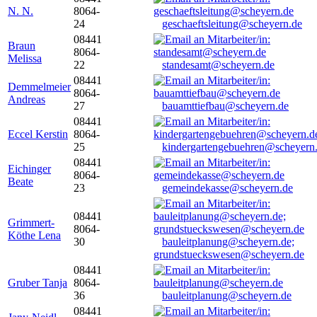
N. N.
8064-
24
geschaeftsleitung@scheyern.de
08441
Braun
8064-
Melissa
22
standesamt@scheyern.de
08441
Demmelmeier
8064-
Andreas
27
bauamttiefbau@scheyern.de
08441
Eccel Kerstin
8064-
25
kindergartengebuehren@scheyern
08441
Eichinger
8064-
Beate
23
gemeindekasse@scheyern.de
08441
Grimmert-
8064-
Köthe Lena
30
bauleitplanung@scheyern.de;
grundstueckswesen@scheyern.de
08441
Gruber Tanja
8064-
36
bauleitplanung@scheyern.de
08441