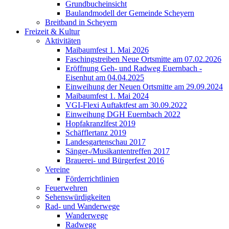
Grundbucheinsicht
Baulandmodell der Gemeinde Scheyern
Breitband in Scheyern
Freizeit & Kultur
Aktivitäten
Maibaumfest 1. Mai 2026
Faschingstreiben Neue Ortsmitte am 07.02.2026
Eröffnung Geh- und Radweg Euernbach -
Eisenhut am 04.04.2025
Einweihung der Neuen Ortsmitte am 29.09.2024
Maibaumfest 1. Mai 2024
VGI-Flexi Auftaktfest am 30.09.2022
Einweihung DGH Euernbach 2022
Hopfakranzlfest 2019
Schäfflertanz 2019
Landesgartenschau 2017
Sänger-/Musikantentreffen 2017
Brauerei- und Bürgerfest 2016
Vereine
Förderrichtlinien
Feuerwehren
Sehenswürdigkeiten
Rad- und Wanderwege
Wanderwege
Radwege