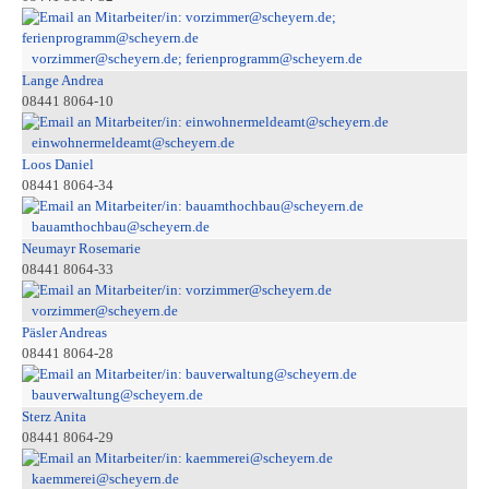
vorzimmer@scheyern.de; ferienprogramm@scheyern.de
Lange Andrea
08441 8064-10
einwohnermeldeamt@scheyern.de
Loos Daniel
08441 8064-34
bauamthochbau@scheyern.de
Neumayr Rosemarie
08441 8064-33
vorzimmer@scheyern.de
Päsler Andreas
08441 8064-28
bauverwaltung@scheyern.de
Sterz Anita
08441 8064-29
kaemmerei@scheyern.de