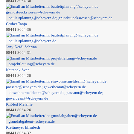
08441 8064-30
bauleitplanung@scheyern.de; grundstueckswesen@scheyern.de
Gruber Tanja
08441 8064-36
bauleitplanung@scheyern.de
Jany-Neidl Sabrina
08441 8064-31
projektleitung@scheyern.de
Kattanek Sven
08441 8064-20
einwohnermeldeamt@scheyern.de; passamt@scheyern.de;
gewerbeamt@scheyern.de
Knöferl Melanie
08441 8064-26
grundabgaben@scheyern.de
Kreitmeyer Elisabeth
08441 8064-32