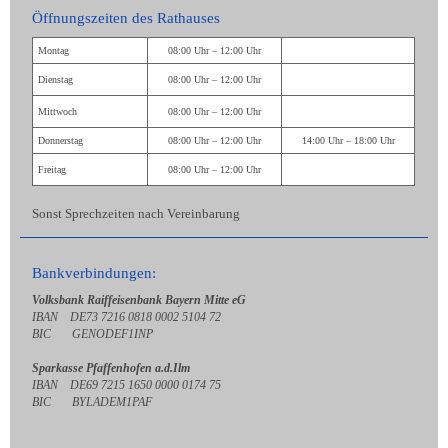
Öffnungszeiten des Rathauses
Montag
08:00 Uhr – 12:00 Uhr
Dienstag
08:00 Uhr – 12:00 Uhr
Mittwoch
08:00 Uhr – 12:00 Uhr
Donnerstag
08:00 Uhr – 12:00 Uhr
14:00 Uhr – 18:00 Uhr
Freitag
08:00 Uhr – 12:00 Uhr
Sonst Sprechzeiten nach Vereinbarung
Bankverbindungen:
Volksbank Raiffeisenbank Bayern Mitte eG
IBAN DE73 7216 0818 0002 5104 72
BIC GENODEF1INP
Sparkasse Pfaffenhofen a.d.Ilm
IBAN DE69 7215 1650 0000 0174 75
BIC BYLADEM1PAF