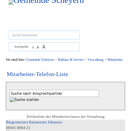
Zum Inhalt
,
zur Navigation
oder
zur Startseite
springen.
suchen
A
A
Schriftgröße
A
Sie sind hier:
Gemeinde Scheyern
>
Rathaus & Service
>
Verwaltung
>
Mitarbeiter
Mitarbeiter-Telefon-Liste
Telefonliste der Mitarbeiter/innen der Verwaltung
Bürgermeister Baumeister Johannes
08441 8064-21