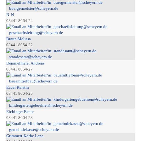
buergermeister@scheyern.de
N. N.
08441 8064-24
geschaeftsleitung@scheyern.de
Braun Melissa
08441 8064-22
standesamt@scheyern.de
Demmelmeier Andreas
08441 8064-27
bauamttiefbau@scheyern.de
Eccel Kerstin
08441 8064-25
kindergartengebuehren@scheyern.de
Eichinger Beate
08441 8064-23
gemeindekasse@scheyern.de
Grimmert-Köthe Lena