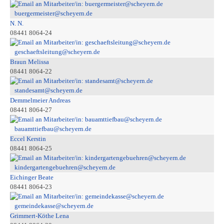
buergermeister@scheyern.de
N. N.
08441 8064-24
geschaeftsleitung@scheyern.de
Braun Melissa
08441 8064-22
standesamt@scheyern.de
Demmelmeier Andreas
08441 8064-27
bauamttiefbau@scheyern.de
Eccel Kerstin
08441 8064-25
kindergartengebuehren@scheyern.de
Eichinger Beate
08441 8064-23
gemeindekasse@scheyern.de
Grimmert-Köthe Lena