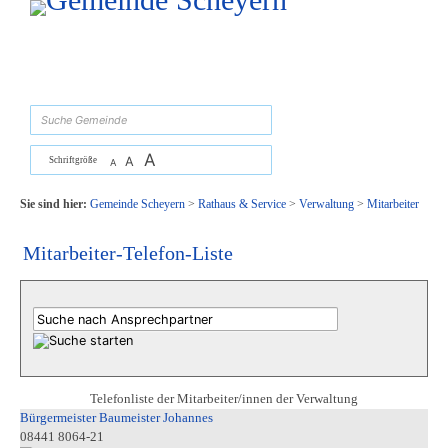
Zum Inhalt
,
zur Navigation
oder
zur Startseite
springen.
suchen
A
A
Schriftgröße
A
Sie sind hier:
Gemeinde Scheyern
>
Rathaus & Service
>
Verwaltung
>
Mitarbeiter
Mitarbeiter-Telefon-Liste
Telefonliste der Mitarbeiter/innen der Verwaltung
Bürgermeister Baumeister Johannes
08441 8064-21