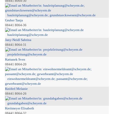
08441 8064-30
bauleitplanung@scheyern.de; grundstueckswesen@scheyern.de
Gruber Tanja
08441 8064-36
bauleitplanung@scheyern.de
Jany-Neidl Sabrina
08441 8064-31
projektleitung@scheyern.de
Kattanek Sven
08441 8064-20
einwohnermeldeamt@scheyern.de; passamt@scheyern.de;
gewerbeamt@scheyern.de
Knöferl Melanie
08441 8064-26
grundabgaben@scheyern.de
Kreitmeyer Elisabeth
08441 8064-32