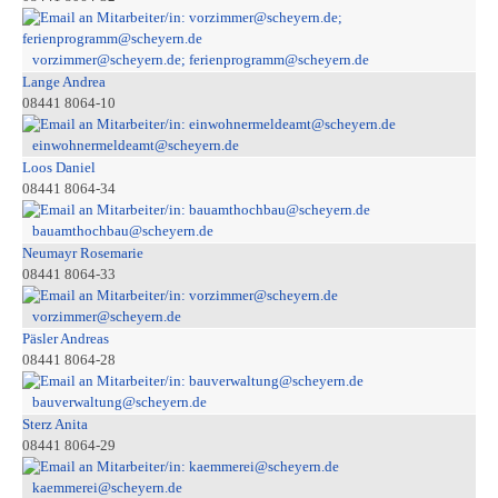
vorzimmer@scheyern.de; ferienprogramm@scheyern.de
Lange Andrea
08441 8064-10
einwohnermeldeamt@scheyern.de
Loos Daniel
08441 8064-34
bauamthochbau@scheyern.de
Neumayr Rosemarie
08441 8064-33
vorzimmer@scheyern.de
Päsler Andreas
08441 8064-28
bauverwaltung@scheyern.de
Sterz Anita
08441 8064-29
kaemmerei@scheyern.de