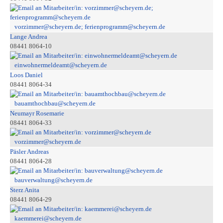
vorzimmer@scheyern.de; ferienprogramm@scheyern.de
Lange Andrea
08441 8064-10
einwohnermeldeamt@scheyern.de
Loos Daniel
08441 8064-34
bauamthochbau@scheyern.de
Neumayr Rosemarie
08441 8064-33
vorzimmer@scheyern.de
Päsler Andreas
08441 8064-28
bauverwaltung@scheyern.de
Sterz Anita
08441 8064-29
kaemmerei@scheyern.de