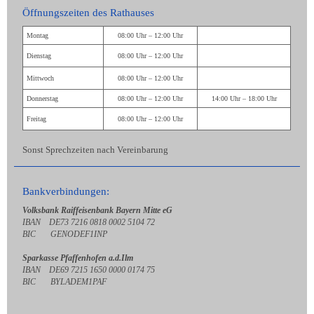
Öffnungszeiten des Rathauses
Montag
08:00 Uhr – 12:00 Uhr
Dienstag
08:00 Uhr – 12:00 Uhr
Mittwoch
08:00 Uhr – 12:00 Uhr
Donnerstag
08:00 Uhr – 12:00 Uhr
14:00 Uhr – 18:00 Uhr
Freitag
08:00 Uhr – 12:00 Uhr
Sonst Sprechzeiten nach Vereinbarung
Bankverbindungen:
Volksbank Raiffeisenbank Bayern Mitte eG
IBAN DE73 7216 0818 0002 5104 72
BIC GENODEF1INP
Sparkasse Pfaffenhofen a.d.Ilm
IBAN DE69 7215 1650 0000 0174 75
BIC BYLADEM1PAF