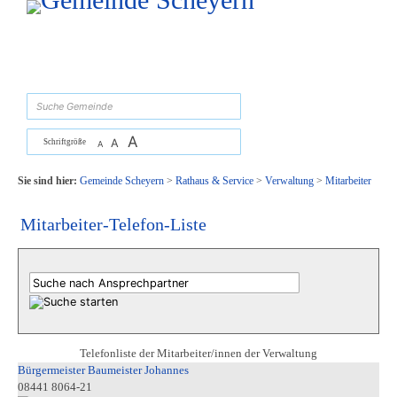
Zum Inhalt
,
zur Navigation
oder
zur Startseite
springen.
suchen
A
A
Schriftgröße
A
Sie sind hier:
Gemeinde Scheyern
>
Rathaus & Service
>
Verwaltung
>
Mitarbeiter
Mitarbeiter-Telefon-Liste
Telefonliste der Mitarbeiter/innen der Verwaltung
Bürgermeister Baumeister Johannes
08441 8064-21