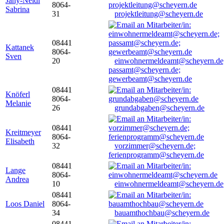
Jany-Neidl
8064-
Sabrina
31
projektleitung@scheyern.de
08441
Kattanek
8064-
Sven
20
einwohnermeldeamt@scheyern.de
passamt@scheyern.de;
gewerbeamt@scheyern.de
08441
Knöferl
8064-
Melanie
26
grundabgaben@scheyern.de
08441
Kreitmeyer
8064-
Elisabeth
32
vorzimmer@scheyern.de;
ferienprogramm@scheyern.de
08441
Lange
8064-
Andrea
10
einwohnermeldeamt@scheyern.de
08441
Loos Daniel
8064-
34
bauamthochbau@scheyern.de
08441