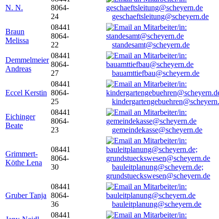
N. N.
8064-
24
geschaeftsleitung@scheyern.de
08441
Braun
8064-
Melissa
22
standesamt@scheyern.de
08441
Demmelmeier
8064-
Andreas
27
bauamttiefbau@scheyern.de
08441
Eccel Kerstin
8064-
25
kindergartengebuehren@scheyern
08441
Eichinger
8064-
Beate
23
gemeindekasse@scheyern.de
08441
Grimmert-
8064-
Köthe Lena
30
bauleitplanung@scheyern.de;
grundstueckswesen@scheyern.de
08441
Gruber Tanja
8064-
36
bauleitplanung@scheyern.de
08441