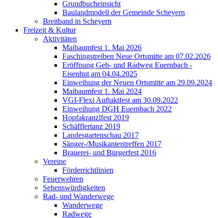
Grundbucheinsicht
Baulandmodell der Gemeinde Scheyern
Breitband in Scheyern
Freizeit & Kultur
Aktivitäten
Maibaumfest 1. Mai 2026
Faschingstreiben Neue Ortsmitte am 07.02.2026
Eröffnung Geh- und Radweg Euernbach -
Eisenhut am 04.04.2025
Einweihung der Neuen Ortsmitte am 29.09.2024
Maibaumfest 1. Mai 2024
VGI-Flexi Auftaktfest am 30.09.2022
Einweihung DGH Euernbach 2022
Hopfakranzlfest 2019
Schäfflertanz 2019
Landesgartenschau 2017
Sänger-/Musikantentreffen 2017
Brauerei- und Bürgerfest 2016
Vereine
Förderrichtlinien
Feuerwehren
Sehenswürdigkeiten
Rad- und Wanderwege
Wanderwege
Radwege