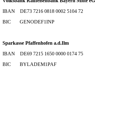
Volksbank Raiffeisenbank Bayern Mitte eG
IBAN DE73 7216 0818 0002 5104 72
BIC GENODEF1INP
Sparkasse Pfaffenhofen a.d.Ilm
IBAN DE69 7215 1650 0000 0174 75
BIC BYLADEM1PAF