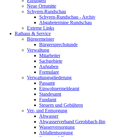
Ehrungen
Neue Ortsmitte
Schyren-Rundschau
Schyren-Rundschau - Archiv
Abgabetermine Rundschau
Externe Links
Rathaus & Service
Bürgermeister
Bürgersprechstunde
Verwaltung
Mitarbeiter
Sachgebiete
Aufgaben
Formulare
Verwaltungsgliederung
Passamt
Einwohnermeldeamt
Standesamt
Fundamt
Steuern und Gebühren
Ver- und Entsorgung
Abwasser
Abwasserverband Gerolsbach-Ilm
Wasserversorgung
Abfallentsorgung