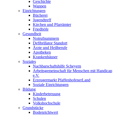
Geschichte
Wappen
Einrichtungen
Bücherei
Jugendtreff
Kirchen und Pfarrämter
Friedhöfe
Gesundheit
Notrufnummern
Defibrillator Standort
Ärzte und Heilberufe
Apotheken
Krankenhäuser
Soziales
Nachbarschaftshilfe Scheyern
Arbeitsgemeinschaft für Menschen mit Handicap
e.V.
Erzeugermarkt PfaffenhofenerLand
Soziale Einrichtungen
Bildung
Kinderbetreuung
Schulen
Volkshochschule
Grundstücke
Bodenrichtwert