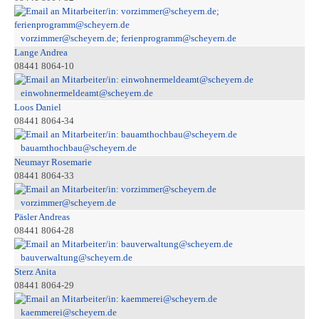
vorzimmer@scheyern.de; ferienprogramm@scheyern.de
Lange Andrea
08441 8064-10
einwohnermeldeamt@scheyern.de
Loos Daniel
08441 8064-34
bauamthochbau@scheyern.de
Neumayr Rosemarie
08441 8064-33
vorzimmer@scheyern.de
Päsler Andreas
08441 8064-28
bauverwaltung@scheyern.de
Sterz Anita
08441 8064-29
kaemmerei@scheyern.de