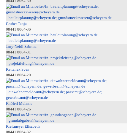
08441 8064-30
bauleitplanung@scheyern.de; grundstueckswesen@scheyern.de
Gruber Tanja
08441 8064-36
bauleitplanung@scheyern.de
Jany-Neidl Sabrina
08441 8064-31
projektleitung@scheyern.de
Kattanek Sven
08441 8064-20
einwohnermeldeamt@scheyern.de; passamt@scheyern.de;
gewerbeamt@scheyern.de
Knöferl Melanie
08441 8064-26
grundabgaben@scheyern.de
Kreitmeyer Elisabeth
08441 8064-32