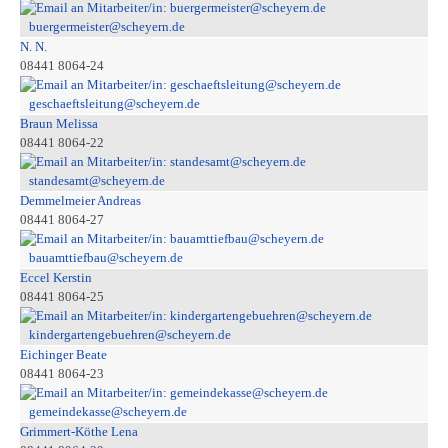
buergermeister@scheyern.de
N. N.
08441 8064-24
geschaeftsleitung@scheyern.de
Braun Melissa
08441 8064-22
standesamt@scheyern.de
Demmelmeier Andreas
08441 8064-27
bauamttiefbau@scheyern.de
Eccel Kerstin
08441 8064-25
kindergartengebuehren@scheyern.de
Eichinger Beate
08441 8064-23
gemeindekasse@scheyern.de
Grimmert-Köthe Lena