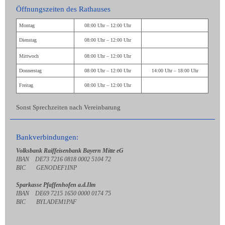
Öffnungszeiten des Rathauses
Montag
08:00 Uhr – 12:00 Uhr
Dienstag
08:00 Uhr – 12:00 Uhr
Mittwoch
08:00 Uhr – 12:00 Uhr
Donnerstag
08:00 Uhr – 12:00 Uhr
14:00 Uhr – 18:00 Uhr
Freitag
08:00 Uhr – 12:00 Uhr
Sonst Sprechzeiten nach Vereinbarung
Bankverbindungen:
Volksbank Raiffeisenbank Bayern Mitte eG
IBAN DE73 7216 0818 0002 5104 72
BIC GENODEF1INP
Sparkasse Pfaffenhofen a.d.Ilm
IBAN DE69 7215 1650 0000 0174 75
BIC BYLADEM1PAF