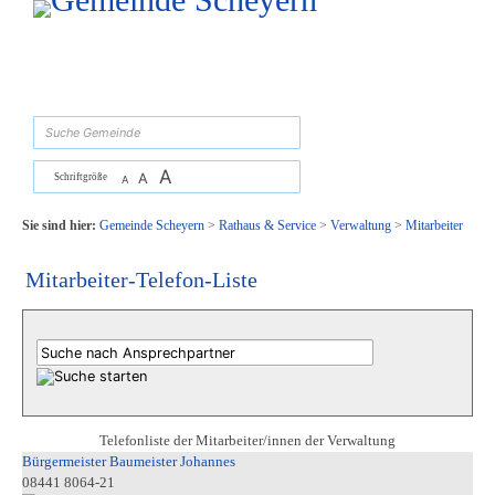
Zum Inhalt
,
zur Navigation
oder
zur Startseite
springen.
suchen
A
A
Schriftgröße
A
Sie sind hier:
Gemeinde Scheyern
>
Rathaus & Service
>
Verwaltung
>
Mitarbeiter
Mitarbeiter-Telefon-Liste
Telefonliste der Mitarbeiter/innen der Verwaltung
Bürgermeister Baumeister Johannes
08441 8064-21