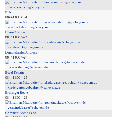
buergermeister@scheyern.de
N. N.
08441 8064-24
geschaeftsleitung@scheyern.de
Braun Melissa
08441 8064-22
standesamt@scheyern.de
Demmelmeier Andreas
08441 8064-27
bauamttiefbau@scheyern.de
Eccel Kerstin
08441 8064-25
kindergartengebuehren@scheyern.de
Eichinger Beate
08441 8064-23
gemeindekasse@scheyern.de
Grimmert-Köthe Lena