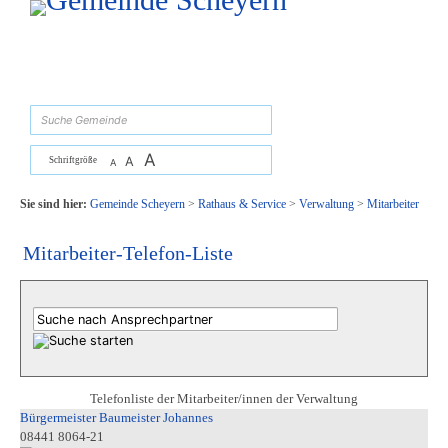
Zum Inhalt
,
zur Navigation
oder
zur Startseite
springen.
suchen
A
A
Schriftgröße
A
Sie sind hier:
Gemeinde Scheyern
>
Rathaus & Service
>
Verwaltung
>
Mitarbeiter
Mitarbeiter-Telefon-Liste
Telefonliste der Mitarbeiter/innen der Verwaltung
Bürgermeister Baumeister Johannes
08441 8064-21