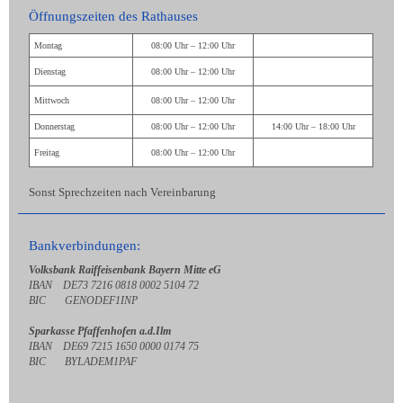
Öffnungszeiten des Rathauses
Montag
08:00 Uhr – 12:00 Uhr
Dienstag
08:00 Uhr – 12:00 Uhr
Mittwoch
08:00 Uhr – 12:00 Uhr
Donnerstag
08:00 Uhr – 12:00 Uhr
14:00 Uhr – 18:00 Uhr
Freitag
08:00 Uhr – 12:00 Uhr
Sonst Sprechzeiten nach Vereinbarung
Bankverbindungen:
Volksbank Raiffeisenbank Bayern Mitte eG
IBAN DE73 7216 0818 0002 5104 72
BIC GENODEF1INP
Sparkasse Pfaffenhofen a.d.Ilm
IBAN DE69 7215 1650 0000 0174 75
BIC BYLADEM1PAF