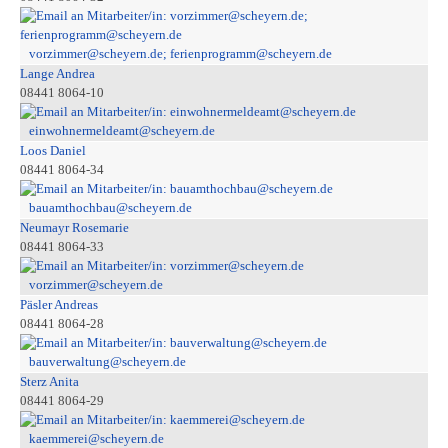
vorzimmer@scheyern.de; ferienprogramm@scheyern.de
Lange Andrea
08441 8064-10
einwohnermeldeamt@scheyern.de
Loos Daniel
08441 8064-34
bauamthochbau@scheyern.de
Neumayr Rosemarie
08441 8064-33
vorzimmer@scheyern.de
Päsler Andreas
08441 8064-28
bauverwaltung@scheyern.de
Sterz Anita
08441 8064-29
kaemmerei@scheyern.de