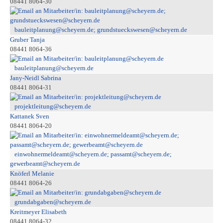
08441 8064-30
bauleitplanung@scheyern.de; grundstueckswesen@scheyern.de
Gruber Tanja
08441 8064-36
bauleitplanung@scheyern.de
Jany-Neidl Sabrina
08441 8064-31
projektleitung@scheyern.de
Kattanek Sven
08441 8064-20
einwohnermeldeamt@scheyern.de; passamt@scheyern.de;
gewerbeamt@scheyern.de
Knöferl Melanie
08441 8064-26
grundabgaben@scheyern.de
Kreitmeyer Elisabeth
08441 8064-32