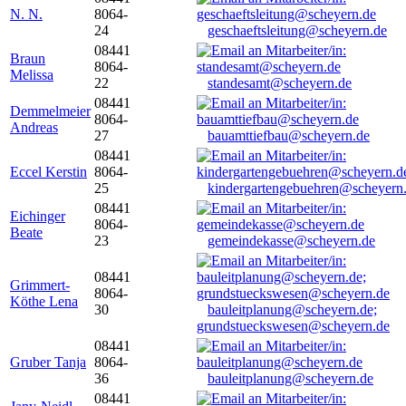
N. N.
8064-
24
geschaeftsleitung@scheyern.de
08441
Braun
8064-
Melissa
22
standesamt@scheyern.de
08441
Demmelmeier
8064-
Andreas
27
bauamttiefbau@scheyern.de
08441
Eccel Kerstin
8064-
25
kindergartengebuehren@scheyern
08441
Eichinger
8064-
Beate
23
gemeindekasse@scheyern.de
08441
Grimmert-
8064-
Köthe Lena
30
bauleitplanung@scheyern.de;
grundstueckswesen@scheyern.de
08441
Gruber Tanja
8064-
36
bauleitplanung@scheyern.de
08441