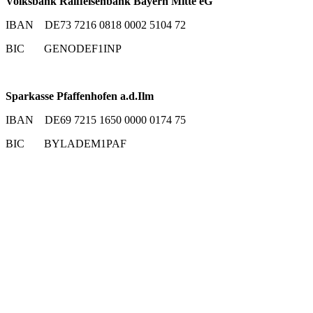
Volksbank Raiffeisenbank Bayern Mitte eG
IBAN DE73 7216 0818 0002 5104 72
BIC GENODEF1INP
Sparkasse Pfaffenhofen a.d.Ilm
IBAN DE69 7215 1650 0000 0174 75
BIC BYLADEM1PAF