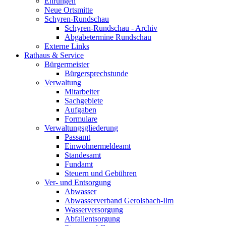
Ehrungen
Neue Ortsmitte
Schyren-Rundschau
Schyren-Rundschau - Archiv
Abgabetermine Rundschau
Externe Links
Rathaus & Service
Bürgermeister
Bürgersprechstunde
Verwaltung
Mitarbeiter
Sachgebiete
Aufgaben
Formulare
Verwaltungsgliederung
Passamt
Einwohnermeldeamt
Standesamt
Fundamt
Steuern und Gebühren
Ver- und Entsorgung
Abwasser
Abwasserverband Gerolsbach-Ilm
Wasserversorgung
Abfallentsorgung