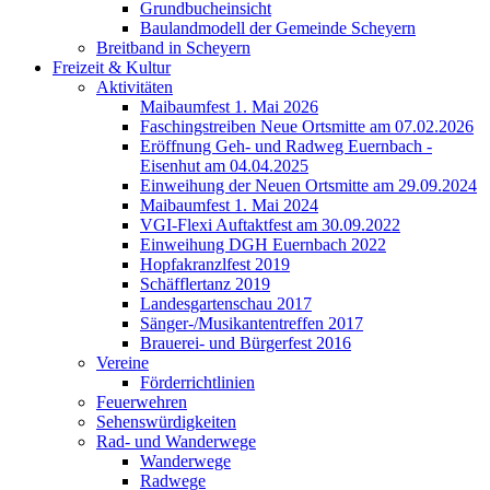
Grundbucheinsicht
Baulandmodell der Gemeinde Scheyern
Breitband in Scheyern
Freizeit & Kultur
Aktivitäten
Maibaumfest 1. Mai 2026
Faschingstreiben Neue Ortsmitte am 07.02.2026
Eröffnung Geh- und Radweg Euernbach -
Eisenhut am 04.04.2025
Einweihung der Neuen Ortsmitte am 29.09.2024
Maibaumfest 1. Mai 2024
VGI-Flexi Auftaktfest am 30.09.2022
Einweihung DGH Euernbach 2022
Hopfakranzlfest 2019
Schäfflertanz 2019
Landesgartenschau 2017
Sänger-/Musikantentreffen 2017
Brauerei- und Bürgerfest 2016
Vereine
Förderrichtlinien
Feuerwehren
Sehenswürdigkeiten
Rad- und Wanderwege
Wanderwege
Radwege