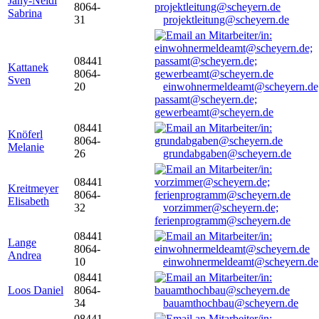
Jany-Neidl
8064-
Sabrina
31
projektleitung@scheyern.de
08441
Kattanek
8064-
Sven
20
einwohnermeldeamt@scheyern.de
passamt@scheyern.de;
gewerbeamt@scheyern.de
08441
Knöferl
8064-
Melanie
26
grundabgaben@scheyern.de
08441
Kreitmeyer
8064-
Elisabeth
32
vorzimmer@scheyern.de;
ferienprogramm@scheyern.de
08441
Lange
8064-
Andrea
10
einwohnermeldeamt@scheyern.de
08441
Loos Daniel
8064-
34
bauamthochbau@scheyern.de
08441