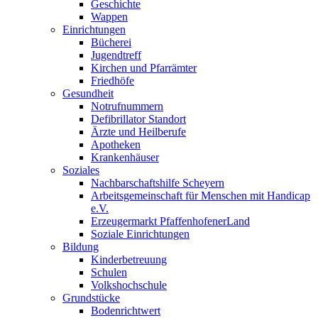
Geschichte
Wappen
Einrichtungen
Bücherei
Jugendtreff
Kirchen und Pfarrämter
Friedhöfe
Gesundheit
Notrufnummern
Defibrillator Standort
Ärzte und Heilberufe
Apotheken
Krankenhäuser
Soziales
Nachbarschaftshilfe Scheyern
Arbeitsgemeinschaft für Menschen mit Handicap
e.V.
Erzeugermarkt PfaffenhofenerLand
Soziale Einrichtungen
Bildung
Kinderbetreuung
Schulen
Volkshochschule
Grundstücke
Bodenrichtwert