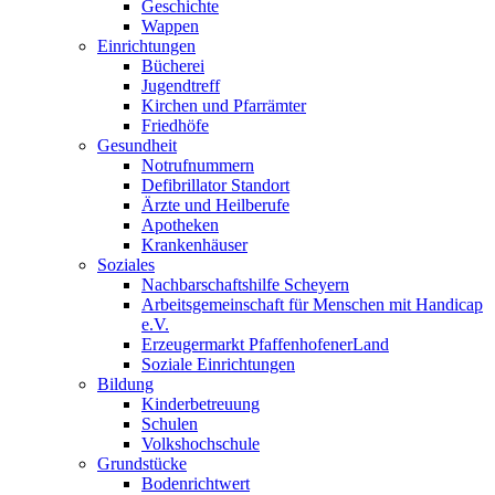
Geschichte
Wappen
Einrichtungen
Bücherei
Jugendtreff
Kirchen und Pfarrämter
Friedhöfe
Gesundheit
Notrufnummern
Defibrillator Standort
Ärzte und Heilberufe
Apotheken
Krankenhäuser
Soziales
Nachbarschaftshilfe Scheyern
Arbeitsgemeinschaft für Menschen mit Handicap
e.V.
Erzeugermarkt PfaffenhofenerLand
Soziale Einrichtungen
Bildung
Kinderbetreuung
Schulen
Volkshochschule
Grundstücke
Bodenrichtwert