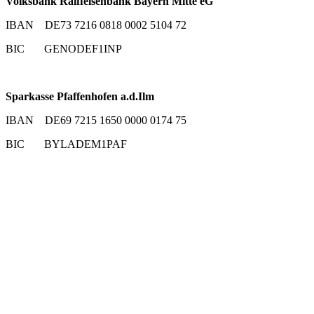
Volksbank Raiffeisenbank Bayern Mitte eG
IBAN DE73 7216 0818 0002 5104 72
BIC GENODEF1INP
Sparkasse Pfaffenhofen a.d.Ilm
IBAN DE69 7215 1650 0000 0174 75
BIC BYLADEM1PAF