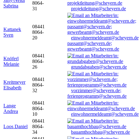
Jany-Neidl
8064-
Sabrina
31
projektleitung@scheyern.de
08441
Kattanek
8064-
Sven
20
einwohnermeldeamt@scheyern.de
passamt@scheyern.de;
gewerbeamt@scheyern.de
08441
Knöferl
8064-
Melanie
26
grundabgaben@scheyern.de
08441
Kreitmeyer
8064-
Elisabeth
32
vorzimmer@scheyern.de;
ferienprogramm@scheyern.de
08441
Lange
8064-
Andrea
10
einwohnermeldeamt@scheyern.de
08441
Loos Daniel
8064-
34
bauamthochbau@scheyern.de
08441