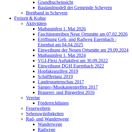
Grundbucheinsicht
Baulandmodell der Gemeinde Scheyern
Breitband in Scheyern
Freizeit & Kultur
Aktivitäten
Maibaumfest 1. Mai 2026
Faschingstreiben Neue Ortsmitte am 07.02.2026
Eröffnung Geh- und Radweg Euernbach -
Eisenhut am 04.04.2025
Einweihung der Neuen Ortsmitte am 29.09.2024
Maibaumfest 1. Mai 2024
VGI-Flexi Auftaktfest am 30.09.2022
Einweihung DGH Euernbach 2022
Hopfakranzlfest 2019
Schäfflertanz 2019
Landesgartenschau 2017
Sänger-/Musikantentreffen 2017
Brauerei- und Bürgerfest 2016
Vereine
Förderrichtlinien
Feuerwehren
Sehenswürdigkeiten
Rad- und Wanderwege
Wanderwege
Radwege