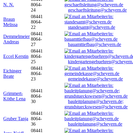
N. N.
8064-
24
geschaeftsleitung@scheyern.de
08441
Braun
8064-
Melissa
22
standesamt@scheyern.de
08441
Demmelmeier
8064-
Andreas
27
bauamttiefbau@scheyern.de
08441
Eccel Kerstin
8064-
25
kindergartengebuehren@scheyern
08441
Eichinger
8064-
Beate
23
gemeindekasse@scheyern.de
08441
Grimmert-
8064-
Köthe Lena
30
bauleitplanung@scheyern.de;
grundstueckswesen@scheyern.de
08441
Gruber Tanja
8064-
36
bauleitplanung@scheyern.de
08441