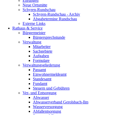
Ehrungen
Neue Ortsmitte
Schyren-Rundschau
Schyren-Rundschau - Archiv
Abgabetermine Rundschau
Externe Links
Rathaus & Service
Bürgermeister
Bürgersprechstunde
Verwaltung
Mitarbeiter
Sachgebiete
Aufgaben
Formulare
Verwaltungsgliederung
Passamt
Einwohnermeldeamt
Standesamt
Fundamt
Steuern und Gebühren
Ver- und Entsorgung
Abwasser
Abwasserverband Gerolsbach-Ilm
Wasserversorgung
Abfallentsorgung