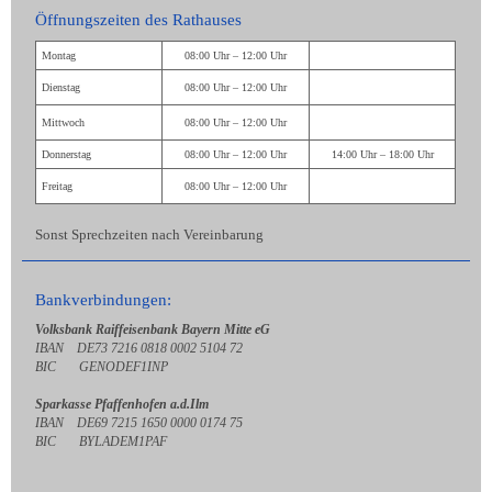
Öffnungszeiten des Rathauses
Montag
08:00 Uhr – 12:00 Uhr
Dienstag
08:00 Uhr – 12:00 Uhr
Mittwoch
08:00 Uhr – 12:00 Uhr
Donnerstag
08:00 Uhr – 12:00 Uhr
14:00 Uhr – 18:00 Uhr
Freitag
08:00 Uhr – 12:00 Uhr
Sonst Sprechzeiten nach Vereinbarung
Bankverbindungen:
Volksbank Raiffeisenbank Bayern Mitte eG
IBAN DE73 7216 0818 0002 5104 72
BIC GENODEF1INP
Sparkasse Pfaffenhofen a.d.Ilm
IBAN DE69 7215 1650 0000 0174 75
BIC BYLADEM1PAF