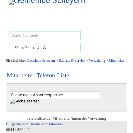
Zum Inhalt
,
zur Navigation
oder
zur Startseite
springen.
suchen
A
A
Schriftgröße
A
Sie sind hier:
Gemeinde Scheyern
>
Rathaus & Service
>
Verwaltung
>
Mitarbeiter
Mitarbeiter-Telefon-Liste
Telefonliste der Mitarbeiter/innen der Verwaltung
Bürgermeister Baumeister Johannes
08441 8064-21