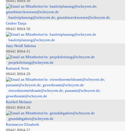
08441 8064-30
bauleitplanung@scheyern.de; grundstueckswesen@scheyern.de
Gruber Tanja
08441 8064-36
bauleitplanung@scheyern.de
Jany-Neidl Sabrina
08441 8064-31
projektleitung@scheyern.de
Kattanek Sven
08441 8064-20
einwohnermeldeamt@scheyern.de; passamt@scheyern.de;
gewerbeamt@scheyern.de
Knöferl Melanie
08441 8064-26
grundabgaben@scheyern.de
Kreitmeyer Elisabeth
08441 8064-32