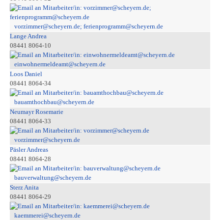
vorzimmer@scheyern.de; ferienprogramm@scheyern.de
Lange Andrea
08441 8064-10
einwohnermeldeamt@scheyern.de
Loos Daniel
08441 8064-34
bauamthochbau@scheyern.de
Neumayr Rosemarie
08441 8064-33
vorzimmer@scheyern.de
Päsler Andreas
08441 8064-28
bauverwaltung@scheyern.de
Sterz Anita
08441 8064-29
kaemmerei@scheyern.de