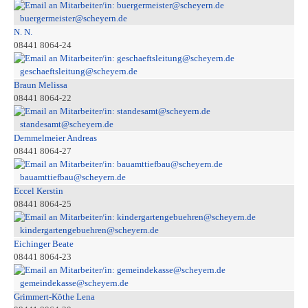
buergermeister@scheyern.de
N. N.
08441 8064-24
geschaeftsleitung@scheyern.de
Braun Melissa
08441 8064-22
standesamt@scheyern.de
Demmelmeier Andreas
08441 8064-27
bauamttiefbau@scheyern.de
Eccel Kerstin
08441 8064-25
kindergartengebuehren@scheyern.de
Eichinger Beate
08441 8064-23
gemeindekasse@scheyern.de
Grimmert-Köthe Lena