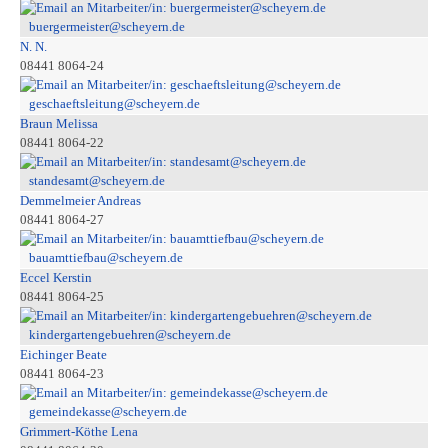
buergermeister@scheyern.de
N. N.
08441 8064-24
geschaeftsleitung@scheyern.de
Braun Melissa
08441 8064-22
standesamt@scheyern.de
Demmelmeier Andreas
08441 8064-27
bauamttiefbau@scheyern.de
Eccel Kerstin
08441 8064-25
kindergartengebuehren@scheyern.de
Eichinger Beate
08441 8064-23
gemeindekasse@scheyern.de
Grimmert-Köthe Lena