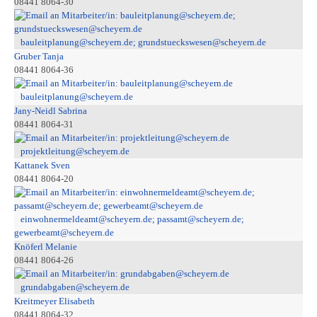
08441 8064-30
bauleitplanung@scheyern.de; grundstueckswesen@scheyern.de
Gruber Tanja
08441 8064-36
bauleitplanung@scheyern.de
Jany-Neidl Sabrina
08441 8064-31
projektleitung@scheyern.de
Kattanek Sven
08441 8064-20
einwohnermeldeamt@scheyern.de; passamt@scheyern.de;
gewerbeamt@scheyern.de
Knöferl Melanie
08441 8064-26
grundabgaben@scheyern.de
Kreitmeyer Elisabeth
08441 8064-32