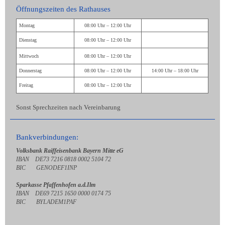
Öffnungszeiten des Rathauses
Montag
08:00 Uhr – 12:00 Uhr
Dienstag
08:00 Uhr – 12:00 Uhr
Mittwoch
08:00 Uhr – 12:00 Uhr
Donnerstag
08:00 Uhr – 12:00 Uhr
14:00 Uhr – 18:00 Uhr
Freitag
08:00 Uhr – 12:00 Uhr
Sonst Sprechzeiten nach Vereinbarung
Bankverbindungen:
Volksbank Raiffeisenbank Bayern Mitte eG
IBAN DE73 7216 0818 0002 5104 72
BIC GENODEF1INP
Sparkasse Pfaffenhofen a.d.Ilm
IBAN DE69 7215 1650 0000 0174 75
BIC BYLADEM1PAF