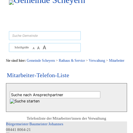
Zum Inhalt
,
zur Navigation
oder
zur Startseite
springen.
suchen
A
A
Schriftgröße
A
Sie sind hier:
Gemeinde Scheyern
>
Rathaus & Service
>
Verwaltung
>
Mitarbeiter
Mitarbeiter-Telefon-Liste
Telefonliste der Mitarbeiter/innen der Verwaltung
Bürgermeister Baumeister Johannes
08441 8064-21