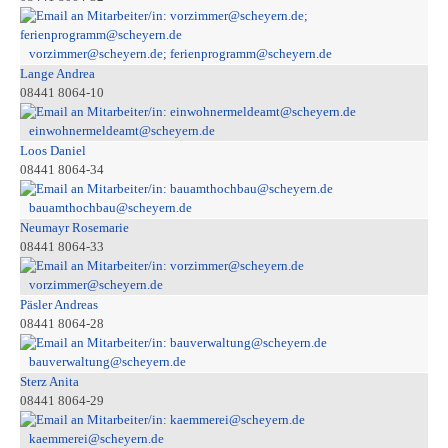
vorzimmer@scheyern.de; ferienprogramm@scheyern.de
Lange Andrea
08441 8064-10
einwohnermeldeamt@scheyern.de
Loos Daniel
08441 8064-34
bauamthochbau@scheyern.de
Neumayr Rosemarie
08441 8064-33
vorzimmer@scheyern.de
Päsler Andreas
08441 8064-28
bauverwaltung@scheyern.de
Sterz Anita
08441 8064-29
kaemmerei@scheyern.de