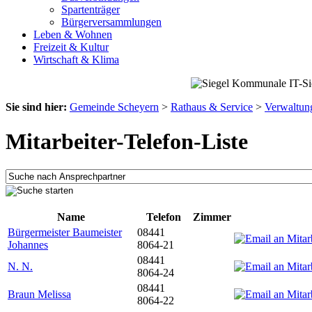
Spartenträger
Bürgerversammlungen
Leben & Wohnen
Freizeit & Kultur
Wirtschaft & Klima
Sie sind hier:
Gemeinde Scheyern
>
Rathaus & Service
>
Verwaltun
Mitarbeiter-Telefon-Liste
Name
Telefon
Zimmer
Bürgermeister Baumeister
08441
Johannes
8064-21
08441
N. N.
8064-24
08441
Braun Melissa
8064-22