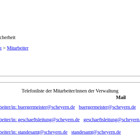
g
>
Mitarbeiter
Telefonliste der Mitarbeiter/innen der Verwaltung
Mail
buergermeister@scheyern.de
geschaeftsleitung@scheyern
standesamt@scheyern.de