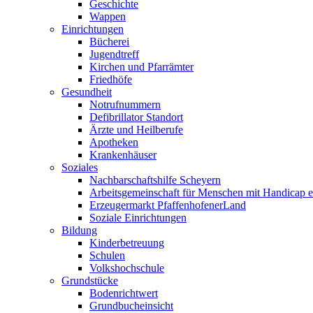
Geschichte
Wappen
Einrichtungen
Bücherei
Jugendtreff
Kirchen und Pfarrämter
Friedhöfe
Gesundheit
Notrufnummern
Defibrillator Standort
Ärzte und Heilberufe
Apotheken
Krankenhäuser
Soziales
Nachbarschaftshilfe Scheyern
Arbeitsgemeinschaft für Menschen mit Handicap e
Erzeugermarkt PfaffenhofenerLand
Soziale Einrichtungen
Bildung
Kinderbetreuung
Schulen
Volkshochschule
Grundstücke
Bodenrichtwert
Grundbucheinsicht