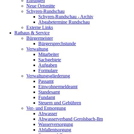
Ehrungen
Neue Ortsmitte
Schyren-Rundschau
Schyren-Rundschau - Archiv
Abgabetermine Rundschau
Externe Links
Rathaus & Service
Bürgermeister
Bürgersprechstunde
Verwaltung
Mitarbeiter
Sachgebiete
Aufgaben
Formulare
Verwaltungsgliederung
Passamt
Einwohnermeldeamt
Standesamt
Fundamt
Steuern und Gebühren
Ver- und Entsorgung
Abwasser
Abwasserverband Gerolsbach-Ilm
Wasserversorgung
Abfallentsorgung