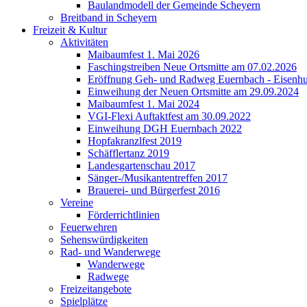
Baulandmodell der Gemeinde Scheyern
Breitband in Scheyern
Freizeit & Kultur
Aktivitäten
Maibaumfest 1. Mai 2026
Faschingstreiben Neue Ortsmitte am 07.02.2026
Eröffnung Geh- und Radweg Euernbach - Eisenhu
Einweihung der Neuen Ortsmitte am 29.09.2024
Maibaumfest 1. Mai 2024
VGI-Flexi Auftaktfest am 30.09.2022
Einweihung DGH Euernbach 2022
Hopfakranzlfest 2019
Schäfflertanz 2019
Landesgartenschau 2017
Sänger-/Musikantentreffen 2017
Brauerei- und Bürgerfest 2016
Vereine
Förderrichtlinien
Feuerwehren
Sehenswürdigkeiten
Rad- und Wanderwege
Wanderwege
Radwege
Freizeitangebote
Spielplätze