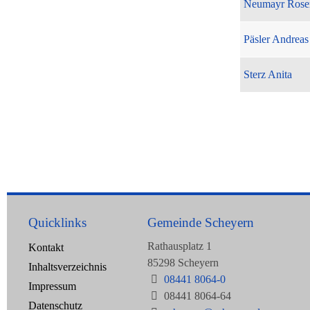
Neumayr Rose
Päsler Andreas
Sterz Anita
Quicklinks
Gemeinde Scheyern
Rathausplatz 1
Kontakt
85298 Scheyern
Inhaltsverzeichnis
08441 8064-0
Impressum
08441 8064-64
Datenschutz