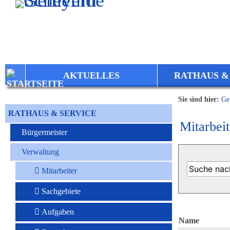
Zum Inhalt
,
zur Navigation
oder
zur Startseite
springen.
AKTUELLES
RATHAUS &
Sie sind hier:
Ge
RATHAUS & SERVICE
Mitarbeit
Bürgermeister
Verwaltung
Mitarbeiter
Sachgebiete
Aufgaben
Name