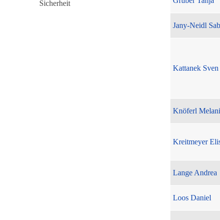
Gruber Tanja
Jany-Neidl Sab
Kattanek Sven
Knöferl Melan
Kreitmeyer Eli
Lange Andrea
Loos Daniel