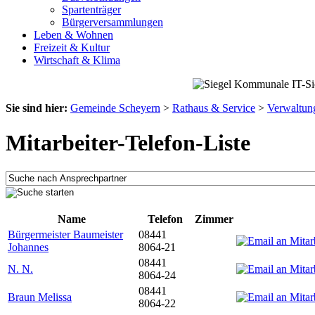
Spartenträger
Bürgerversammlungen
Leben & Wohnen
Freizeit & Kultur
Wirtschaft & Klima
Sie sind hier:
Gemeinde Scheyern
>
Rathaus & Service
>
Verwaltun
Mitarbeiter-Telefon-Liste
Name
Telefon
Zimmer
Bürgermeister Baumeister
08441
Johannes
8064-21
08441
N. N.
8064-24
08441
Braun Melissa
8064-22