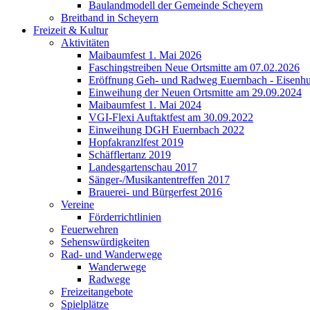
Baulandmodell der Gemeinde Scheyern
Breitband in Scheyern
Freizeit & Kultur
Aktivitäten
Maibaumfest 1. Mai 2026
Faschingstreiben Neue Ortsmitte am 07.02.2026
Eröffnung Geh- und Radweg Euernbach - Eisenhu
Einweihung der Neuen Ortsmitte am 29.09.2024
Maibaumfest 1. Mai 2024
VGI-Flexi Auftaktfest am 30.09.2022
Einweihung DGH Euernbach 2022
Hopfakranzlfest 2019
Schäfflertanz 2019
Landesgartenschau 2017
Sänger-/Musikantentreffen 2017
Brauerei- und Bürgerfest 2016
Vereine
Förderrichtlinien
Feuerwehren
Sehenswürdigkeiten
Rad- und Wanderwege
Wanderwege
Radwege
Freizeitangebote
Spielplätze