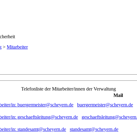
g
>
Mitarbeiter
Telefonliste der Mitarbeiter/innen der Verwaltung
Mail
buergermeister@scheyern.de
geschaeftsleitung@scheyern
standesamt@scheyern.de