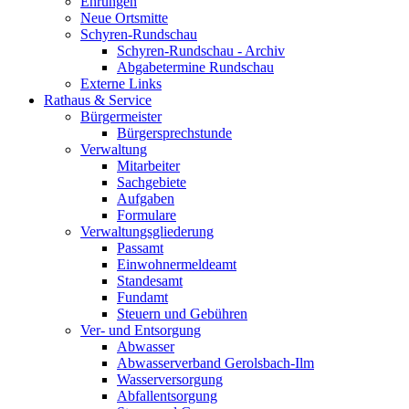
Ehrungen
Neue Ortsmitte
Schyren-Rundschau
Schyren-Rundschau - Archiv
Abgabetermine Rundschau
Externe Links
Rathaus & Service
Bürgermeister
Bürgersprechstunde
Verwaltung
Mitarbeiter
Sachgebiete
Aufgaben
Formulare
Verwaltungsgliederung
Passamt
Einwohnermeldeamt
Standesamt
Fundamt
Steuern und Gebühren
Ver- und Entsorgung
Abwasser
Abwasserverband Gerolsbach-Ilm
Wasserversorgung
Abfallentsorgung