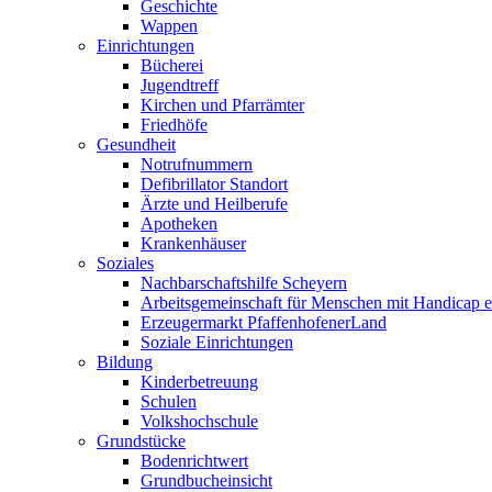
Geschichte
Wappen
Einrichtungen
Bücherei
Jugendtreff
Kirchen und Pfarrämter
Friedhöfe
Gesundheit
Notrufnummern
Defibrillator Standort
Ärzte und Heilberufe
Apotheken
Krankenhäuser
Soziales
Nachbarschaftshilfe Scheyern
Arbeitsgemeinschaft für Menschen mit Handicap e
Erzeugermarkt PfaffenhofenerLand
Soziale Einrichtungen
Bildung
Kinderbetreuung
Schulen
Volkshochschule
Grundstücke
Bodenrichtwert
Grundbucheinsicht