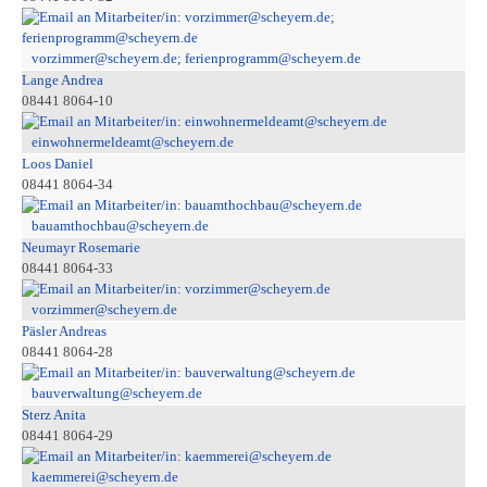
vorzimmer@scheyern.de; ferienprogramm@scheyern.de
Lange Andrea
08441 8064-10
einwohnermeldeamt@scheyern.de
Loos Daniel
08441 8064-34
bauamthochbau@scheyern.de
Neumayr Rosemarie
08441 8064-33
vorzimmer@scheyern.de
Päsler Andreas
08441 8064-28
bauverwaltung@scheyern.de
Sterz Anita
08441 8064-29
kaemmerei@scheyern.de