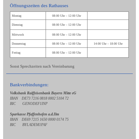
Öffnungszeiten des Rathauses
Montag
08:00 Uhr – 12:00 Uhr
Dienstag
08:00 Uhr – 12:00 Uhr
Mittwoch
08:00 Uhr – 12:00 Uhr
Donnerstag
08:00 Uhr – 12:00 Uhr
14:00 Uhr – 18:00 Uhr
Freitag
08:00 Uhr – 12:00 Uhr
Sonst Sprechzeiten nach Vereinbarung
Bankverbindungen:
Volksbank Raiffeisenbank Bayern Mitte eG
IBAN DE73 7216 0818 0002 5104 72
BIC GENODEF1INP
Sparkasse Pfaffenhofen a.d.Ilm
IBAN DE69 7215 1650 0000 0174 75
BIC BYLADEM1PAF