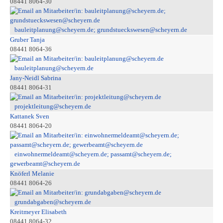
08441 8064-30
bauleitplanung@scheyern.de; grundstueckswesen@scheyern.de
Gruber Tanja
08441 8064-36
bauleitplanung@scheyern.de
Jany-Neidl Sabrina
08441 8064-31
projektleitung@scheyern.de
Kattanek Sven
08441 8064-20
einwohnermeldeamt@scheyern.de; passamt@scheyern.de;
gewerbeamt@scheyern.de
Knöferl Melanie
08441 8064-26
grundabgaben@scheyern.de
Kreitmeyer Elisabeth
08441 8064-32