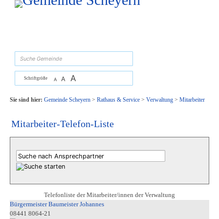
Zum Inhalt
,
zur Navigation
oder
zur Startseite
springen.
suchen
A
A
Schriftgröße
A
Sie sind hier:
Gemeinde Scheyern
>
Rathaus & Service
>
Verwaltung
>
Mitarbeiter
Mitarbeiter-Telefon-Liste
Telefonliste der Mitarbeiter/innen der Verwaltung
Bürgermeister Baumeister Johannes
08441 8064-21