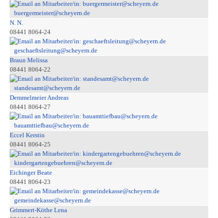
buergermeister@scheyern.de
N. N.
08441 8064-24
geschaeftsleitung@scheyern.de
Braun Melissa
08441 8064-22
standesamt@scheyern.de
Demmelmeier Andreas
08441 8064-27
bauamttiefbau@scheyern.de
Eccel Kerstin
08441 8064-25
kindergartengebuehren@scheyern.de
Eichinger Beate
08441 8064-23
gemeindekasse@scheyern.de
Grimmert-Köthe Lena